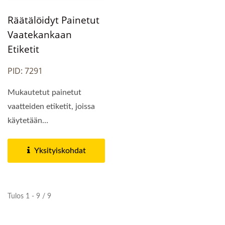
Räätälöidyt Painetut
Vaatekankaan
Etiketit
PID: 7291
Mukautetut painetut
vaatteiden etiketit, joissa
käytetään
värisublimaatiota,
tuottavat...
Yksityiskohdat
Tulos 1 - 9 / 9