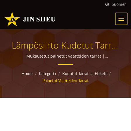
Suomen
Lämpösiirto Kudotut Tarrat
| Personoituja
Mukautetut painetut vaatteiden tarrat |
korkealaatuisia räätälöityjä mainostuotteita
Metallituotteita
lahjoituksiin
Home
/
Kategoria
/
Kudotut Tarrat Ja Etiketit
/
Markkinointikampanjoihin
Painetut Vaatteiden Tarrat