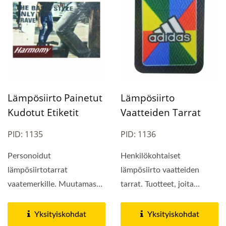
Lämpösiirto Painetut
Lämpösiirto
Kudotut Etiketit
Vaatteiden Tarrat
PID: 1135
PID: 1136
Personoidut
Henkilökohtaiset
lämpösiirtotarrat
lämpösiirto vaatteiden
vaatemerkille. Muutamassa
tarrat. Tuotteet, joita
päivässä voit saada omat
voimme valmistaa,
räätälöidyt...
sisältävät...
Yksityiskohdat
Yksityiskohdat