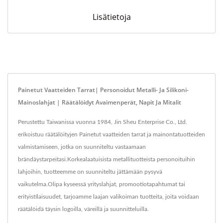
Lisätietoja
Painetut Vaatteiden Tarrat| Personoidut Metalli- Ja Silikoni-
Mainoslahjat | Räätälöidyt Avaimenperät, Napit Ja Mitalit
Perustettu Taiwanissa vuonna 1984, Jin Sheu Enterprise Co., Ltd.
erikoistuu räätälöityjen Painetut vaatteiden tarrat ja mainontatuotteiden
valmistamiseen, jotka on suunniteltu vastaamaan
brändäystarpeitasi.Korkealaatuisista metallituotteista personoituihin
lahjoihin, tuotteemme on suunniteltu jättämään pysyvä
vaikutelma.Olipa kyseessä yrityslahjat, promootiotapahtumat tai
erityistilaisuudet, tarjoamme laajan valikoiman tuotteita, joita voidaan
räätälöidä täysin logoilla, väreillä ja suunnitteluilla.