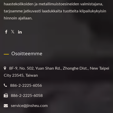
haastekolikoiden ja metallimuistoesineiden valmistajana,
tarjoamme jatkuvasti laadukkaita tuotteita kilpailukykyisin
hinnoin ajallaan.
Osoitteemme
8F-9, No. 502, Yuan Shan Rd., Zhonghe Dist., New Taipei
City 23545, Taiwan
886-2-2225-6056
886-2-2225-6058
service@jinsheu.com