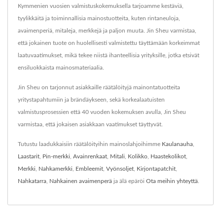
Kymmenien vuosien valmistuskokemuksella tarjoamme kestäviä,
tyylikkäitä ja toiminnallisia mainostuotteita, kuten rintaneuloja,
avaimenperiä, mitaleja, merkkejä ja paljon muuta. Jin Sheu varmistaa,
että jokainen tuote on huolellisesti valmistettu täyttämään korkeimmat
laatuvaatimukset, mikä tekee niistä ihanteellisia yrityksille, jotka etsivät
ensiluokkaista mainosmateriaalia.
Jin Sheu on tarjonnut asiakkaille räätälöityjä mainontatuotteita
yritystapahtumiin ja brändäykseen, sekä korkealaatuisten
valmistusprosessien että 40 vuoden kokemuksen avulla, Jin Sheu
varmistaa, että jokaisen asiakkaan vaatimukset täyttyvät.
Tutustu laadukkaisiin räätälöityihin mainoslahjoihimme
Kaulanauha
,
Laastarit
,
Pin-merkki
,
Avainrenkaat
,
Mitali
,
Kolikko
,
Haastekolikot
,
Merkki
,
Nahkamerkki
,
Embleemit
,
Vyönsoljet
,
Kirjontapatchit
,
Nahkatarra
,
Nahkainen avaimenperä
ja älä epäröi
Ota meihin yhteyttä
.