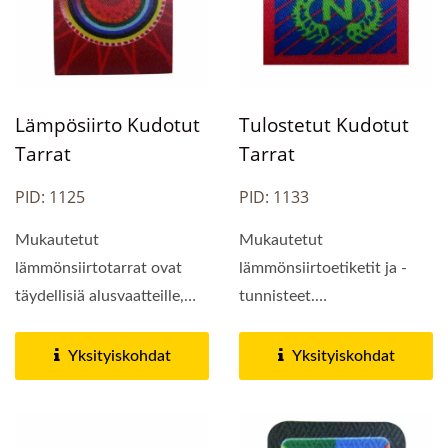
Lämpösiirto Kudotut
Tulostetut Kudotut
Tarrat
Tarrat
PID: 1125
PID: 1133
Mukautetut
Mukautetut
lämmönsiirtotarrat ovat
lämmönsiirtoetiketit ja -
täydellisiä alusvaatteille,
tunnisteet.
uimapuvuille ja
Ammattimaisena
aktiivivaatteille....
lämpösiirtotarrojen ja
Yksityiskohdat
Yksityiskohdat
räätälöityjen...