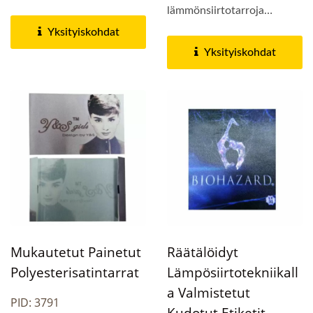
lämmönsiirtotarrojen...
lämmönsiirtotarroja
vaatteille, olemme...
Yksityiskohdat
Yksityiskohdat
Mukautetut Painetut
Räätälöidyt
Polyesterisatintarrat
Lämpösiirtotekniikall
A Valmistetut
PID: 3791