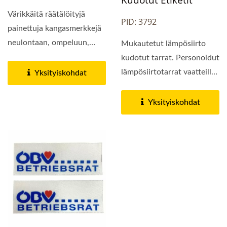
Kudotut Etiketit
Värikkäitä räätälöityjä
PID: 3792
painettuja kangasmerkkejä
neulontaan, ompeluun,
Mukautetut lämpösiirto
tilkkutöihin...
kudotut tarrat. Personoidut
lämpösiirtotarrat vaatteille
Yksityiskohdat
voidaan...
Yksityiskohdat