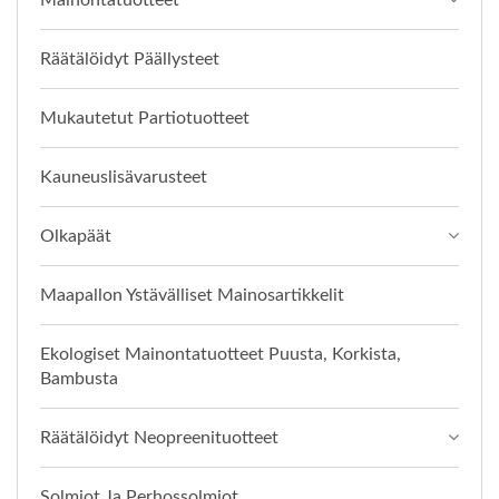
Mainontatuotteet
Räätälöidyt Päällysteet
Mukautetut Partiotuotteet
Kauneuslisävarusteet
Olkapäät
Maapallon Ystävälliset Mainosartikkelit
Ekologiset Mainontatuotteet Puusta, Korkista,
Bambusta
Räätälöidyt Neopreenituotteet
Solmiot Ja Perhossolmiot