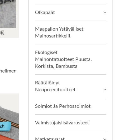
Olkapäät
Maapallon Ystävälliset
Mainosartikkelit
Ekologiset
Mainontatuotteet Puusta,
Korkista, Bambusta
uhelimen
Räätälöidyt
Neopreenituotteet
Solmiot Ja Perhossolmiot
Valmistujaislisävarusteet
Matkatavarat