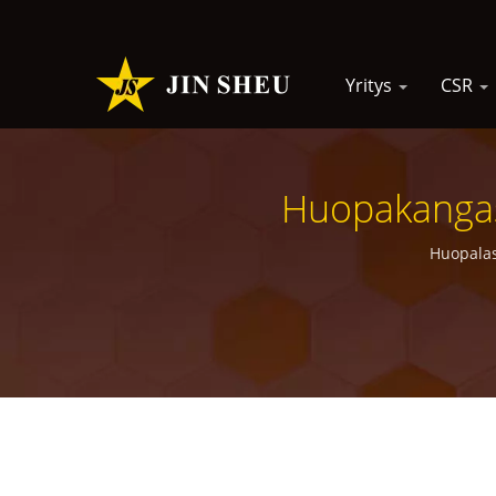
Yritys
CSR
Huopakangasp
Huopalasi