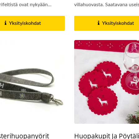
ifeltistä ovat nykyään...
villahuovasta. Saatavana usei
rikkaita...
Yksityiskohdat
Yksityiskohdat
sterihuopanyörit
Huopakupit Ja Pöytäli
kautetut Vyönsoljet
Metalliset Kirjanmer