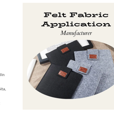
Jin
ita,
t