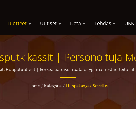
Tuotteet
Uutiset
Data
Tehdas
UKK
utkikassit | Personoituja Met
Markkinointikampanjoihin
t, Huopatuotteet | korkealaatuisia räätälöityjä mainostuotteita lah
Home
/
Kategoria
/
Huopakangas Sovellus