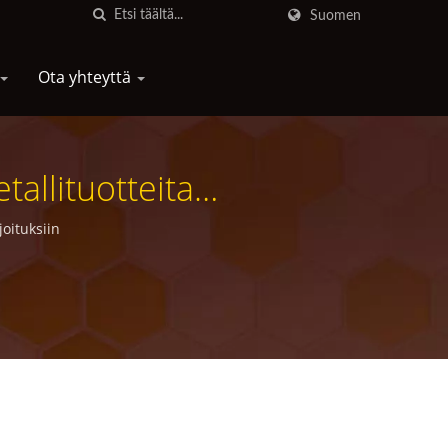
Suomen
Ota yhteyttä
allituotteita
joituksiin