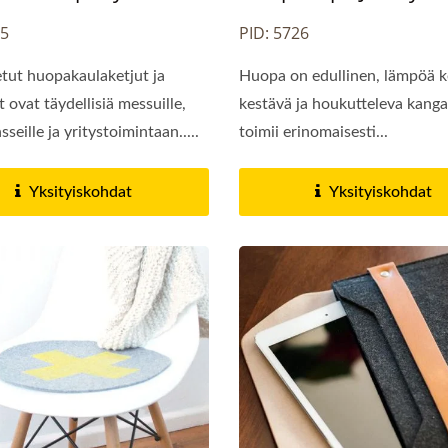
25
PID: 5726
ut huopakaulaketjut ja
Huopa on edullinen, lämpöä k
 ovat täydellisiä messuille,
kestävä ja houkutteleva kanga
seille ja yritystoimintaan.....
toimii erinomaisesti...
Yksityiskohdat
Yksityiskohdat