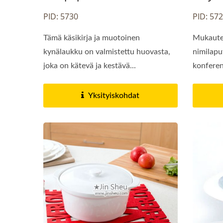
PID: 5730
PID: 57
Tämä käsikirja ja muotoinen
Mukautet
kynälaukku on valmistettu huovasta,
nimilaput
joka on kätevä ja kestävä...
konferens
Yksityiskohdat