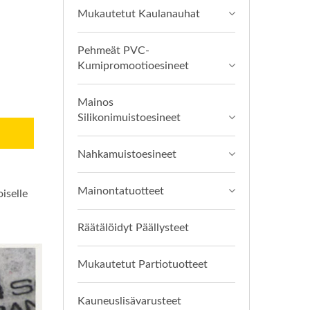
Mukautetut Kaulanauhat
Pehmeät PVC-
Kumipromootioesineet
Mainos
Silikonimuistoesineet
Nahkamuistoesineet
Mainontatuotteet
iselle
Räätälöidyt Päällysteet
Mukautetut Partiotuotteet
Kauneuslisävarusteet