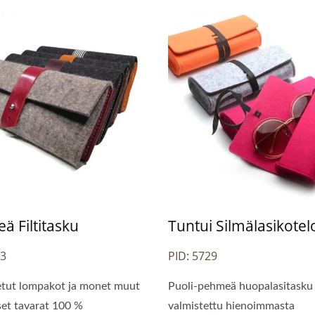
ä Filtitasku
Tuntui Silmälasikotel
23
PID: 5729
tut lompakot ja monet muut
Puoli-pehmeä huopalasitasku
iset tavarat 100 %
valmistettu hienoimmasta