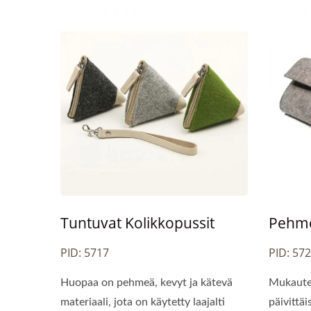
Tuntuvat Kolikkopussit
Pehme
PID: 5717
PID: 57
Huopaa on pehmeä, kevyt ja kätevä
Mukaute
materiaali, jota on käytetty laajalti
päivittä