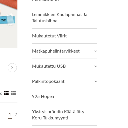
Lemmikkien Kaulapannat Ja
Talutushihnat
Mukautetut Viirit
Matkapuhelintarvikkeet
Mukautettu USB
Palkintopokaalit
ö:
925 Hopea
Yksityisbrändin Räätälöity
1
2
Koru Tukkumyynti