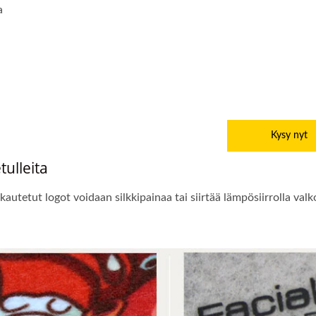
a
Kysy nyt
ulleita
utetut logot voidaan silkkipainaa tai siirtää lämpösiirrolla valko