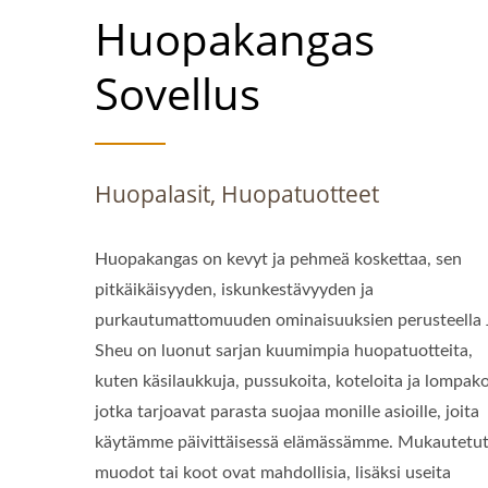
Huopakangas
Sovellus
Huopalasit, Huopatuotteet
Huopakangas on kevyt ja pehmeä koskettaa, sen
pitkäikäisyyden, iskunkestävyyden ja
purkautumattomuuden ominaisuuksien perusteella 
Sheu on luonut sarjan kuumimpia huopatuotteita,
kuten käsilaukkuja, pussukoita, koteloita ja lompako
jotka tarjoavat parasta suojaa monille asioille, joita
käytämme päivittäisessä elämässämme. Mukautetu
muodot tai koot ovat mahdollisia, lisäksi useita