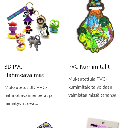
osoittautuu...
3D PVC-
PVC-Kumimitalit
Hahmoavaimet
Mukautettuja PVC-
kumimitaleita voidaan
Mukautetut 3D PVC-
valmistaa missä tahansa
hahmot avaimenperät ja
muodossa ja koossa, 2D
miniatyyrit ovat
tasaisina...
kolmiulotteisia
toimintahahmoja,...