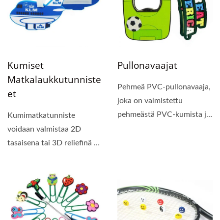
Kumiset
Pullonavaajat
Matkalaukkutunniste
Pehmeä PVC-pullonavaaja,
Et
joka on valmistettu
pehmeästä PVC-kumista ja
Kumimatkatunniste
rautametallista.
voidaan valmistaa 2D
Metallinen...
tasaisena tai 3D reliefinä eri
kokoisina ja muotoisina....