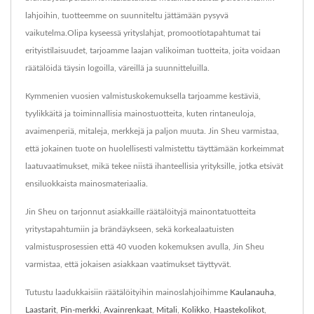
lahjoihin, tuotteemme on suunniteltu jättämään pysyvä
vaikutelma.Olipa kyseessä yrityslahjat, promootiotapahtumat tai
erityistilaisuudet, tarjoamme laajan valikoiman tuotteita, joita voidaan
räätälöidä täysin logoilla, väreillä ja suunnitteluilla.
Kymmenien vuosien valmistuskokemuksella tarjoamme kestäviä,
tyylikkäitä ja toiminnallisia mainostuotteita, kuten rintaneuloja,
avaimenperiä, mitaleja, merkkejä ja paljon muuta. Jin Sheu varmistaa,
että jokainen tuote on huolellisesti valmistettu täyttämään korkeimmat
laatuvaatimukset, mikä tekee niistä ihanteellisia yrityksille, jotka etsivät
ensiluokkaista mainosmateriaalia.
Jin Sheu on tarjonnut asiakkaille räätälöityjä mainontatuotteita
yritystapahtumiin ja brändäykseen, sekä korkealaatuisten
valmistusprosessien että 40 vuoden kokemuksen avulla, Jin Sheu
varmistaa, että jokaisen asiakkaan vaatimukset täyttyvät.
Tutustu laadukkaisiin räätälöityihin mainoslahjoihimme
Kaulanauha
,
Laastarit
,
Pin-merkki
,
Avainrenkaat
,
Mitali
,
Kolikko
,
Haastekolikot
,