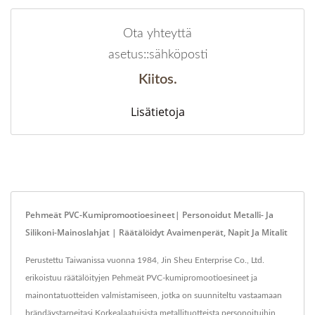
Ota yhteyttä
asetus::sähköposti
Kiitos.
Lisätietoja
Pehmeät PVC-Kumipromootioesineet| Personoidut Metalli- Ja
Silikoni-Mainoslahjat | Räätälöidyt Avaimenperät, Napit Ja Mitalit
Perustettu Taiwanissa vuonna 1984, Jin Sheu Enterprise Co., Ltd.
erikoistuu räätälöityjen Pehmeät PVC-kumipromootioesineet ja
mainontatuotteiden valmistamiseen, jotka on suunniteltu vastaamaan
brändäystarpeitasi.Korkealaatuisista metallituotteista personoituihin