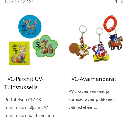
Tulos 1 - 12 / 21
1
2
PVC-Patchit UV-
PVC-Avaimenperät
Tulostuksella
PVC-avainrenkaat ja
kumiset avainpidikkeet
Perinteisen CMYK-
valmistetaan
tulostuksen sijaan UV-
ftalaatittomista ja BPA-
tulostuksen valitseminen
vapaista materiaaleista,...
PVC-patchien kohdalla