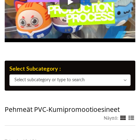
Lähes 40 vuoden ajan Jin Sheu o
Select Subcategory :
Select Subcategory :
Select subcategory or type to search
Pehmeät PVC-Kumipromootioesineet
Näyttö: