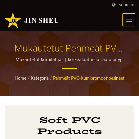
Suomen
Mukautetut Pehmeät PVC-
Lahjat | Personoituja
Mukautetut kumilahjat | korkealaatuisia räätälöityjä
mainostuotteita lahjoituksiin
Metallituotteita
Home
/
Kategoria
/
Pehmeät PVC-Kumipromootioesineet
Markkinointikampanjoihin