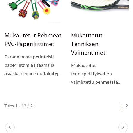
Mukautetut Pehmeät
Mukautetut
PVC-Paperiliittimet
Tenniksen
Vaimentimet
Parannamme perinteisiä
paperiliittimiä lisäämällä
Mukautetut
asiakkaidemme räätälöityjä
tennispidätykset on
kumipinnoitteisia...
valmistettu pehmeästä
PVC:stä tai
silikonimateriaalista,...
Tulos 1 - 12 / 21
1
2