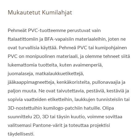
Mukautetut Kumilahjat
Pehmeät PVC-tuotteemme perustuvat vain
ftalaatittomiin ja BFA-vapaisiin materiaaleihin, joten ne
ovat turvallisia käyttää. Pehmeä PVC tai kumipohjainen
PVC on monipuolinen materiaali, ja olemme tehneet siitä
lukemattomia tuotteita, kuten avaimenperiä,
juomalaseja, matkalaukkuetikettejä,
jääkaappimagneetteja, kenkäkoristeita, pullonavaajia ja
paljon muuta. Ne ovat taivutettavia, pestäviä, kestäviä ja
sopivia vaatteiden etiketteihin, laukkujen tunnisteisiin tai
3D-nostettuihin kumilogo-patchiin hatuille. Olipa
suunnittelu 2D, 3D tai täysin kuutio, voimme sovittaa
valitsemasi Pantone-värit ja toteuttaa projektisi
täydellisesti.