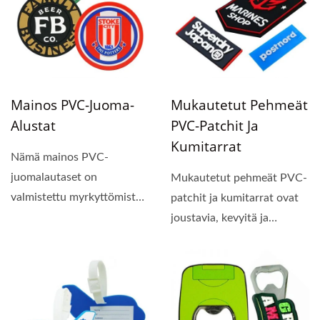
Mainos PVC-Juoma-
Mukautetut Pehmeät
Alustat
PVC-Patchit Ja
Kumitarrat
Nämä mainos PVC-
juomalautaset on
Mukautetut pehmeät PVC-
valmistettu myrkyttömistä
patchit ja kumitarrat ovat
materiaaleista, jotka
joustavia, kevyitä ja
täyttävät...
kestäviä, ja ne
mahdollistavat...