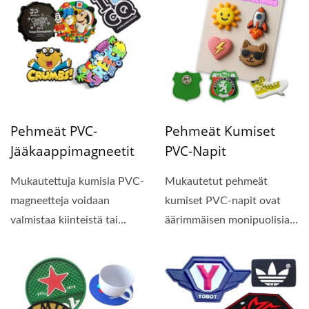
Pehmeät PVC-
Pehmeät Kumiset
Jääkaappimagneetit
PVC-Napit
Mukautettuja kumisia PVC-
Mukautetut pehmeät
magneetteja voidaan
kumiset PVC-napit ovat
valmistaa kiinteistä tai
äärimmäisen monipuolisia
läpinäkyvistä PMS-
koossa, muodossa,
väreistä,...
väreissä...