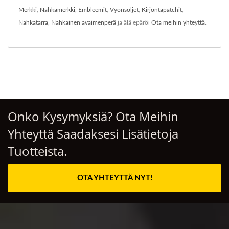
Merkki
,
Nahkamerkki
,
Embleemit
,
Vyönsoljet
,
Kirjontapatchit
,
Nahkatarra
,
Nahkainen avaimenperä
ja älä epäröi
Ota meihin yhteyttä
.
Onko Kysymyksiä? Ota Meihin
Yhteyttä Saadaksesi Lisätietoja
Tuotteista.
OTA YHTEYTTÄ NYT!