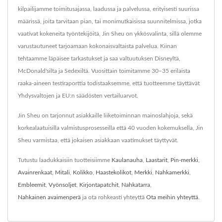
kilpailijamme toimitusajassa, laadussa ja palvelussa, erityisesti suurissa
määrissä, joita tarvitaan pian, tai monimutkaisissa suunnitelmissa, jotka
vaativat kokeneita työntekijöitä, Jin Sheu on ykkösvalinta, sillä olemme
varustautuneet tarjoamaan kokonaisvaltaista palvelua. Kiinan
tehtaamme läpäisee tarkastukset ja saa valtuutuksen Disneyltä,
McDonald'silta ja Sedexiltä. Vuosittain toimitamme 30–35 erilaista
raaka-aineen testiraporttia todistaaksemme, että tuotteemme täyttävät
Yhdysvaltojen ja EU:n säädösten vertailuarvot.
Jin Sheu on tarjonnut asiakkaille liiketoiminnan mainoslahjoja, sekä
korkealaatuisilla valmistusprosesseilla että 40 vuoden kokemuksella, Jin
Sheu varmistaa, että jokaisen asiakkaan vaatimukset täyttyvät.
Tutustu laadukkaisiin tuotteisiimme
Kaulanauha
,
Laastarit
,
Pin-merkki
,
Avainrenkaat
,
Mitali
,
Kolikko
,
Haastekolikot
,
Merkki
,
Nahkamerkki
,
Embleemit
,
Vyönsoljet
,
Kirjontapatchit
,
Nahkatarra
,
Nahkainen avaimenperä
ja ota rohkeasti yhteyttä
Ota meihin yhteyttä
.