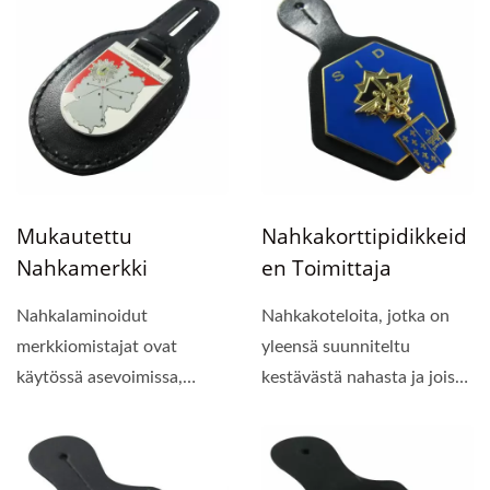
Mukautettu
Nahkakorttipidikkeid
Nahkamerkki
En Toimittaja
Nahkalaminoidut
Nahkakoteloita, jotka on
merkkiomistajat ovat
yleensä suunniteltu
käytössä asevoimissa,
kestävästä nahasta ja joissa
palokunnassa,
on kiinnitetty...
poliisitoimessa...