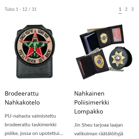
Tulos 1 - 12 / 31
1
2
3
Brodeerattu
Nahkainen
Nahkakotelo
Poliisimerkki
Lompakko
PU-nahasta valmistettu
brodeerattu taskimerkki
Jin Sheu tarjoaa laajan
pidike, jossa on upotettuina
valikoiman räätälöityjä