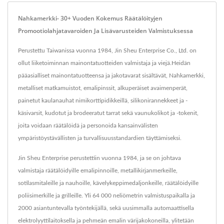
Nahkamerkki- 30+ Vuoden Kokemus Räätälöityjen
Promootiolahjatavaroiden Ja Lisävarusteiden Valmistuksessa
Perustettu Taiwanissa vuonna 1984, Jin Sheu Enterprise Co., Ltd. on
ollut liiketoiminnan mainontatuotteiden valmistaja ja viejä.Heidän
pääasialliset mainontatuotteensa ja jakotavarat sisältävät, Nahkamerkki,
metalliset matkamuistot, emalipinssit, alkuperäiset avaimenperät,
painetut kaulanauhat nimikorttipidikkeillä, silikonirannekkeet ja -
käsivarsit, kudotut ja brodeeratut tarrat sekä vaunukolikot ja -tokenit,
joita voidaan räätälöidä ja personoida kansainvälisten
ympäristöystävällisten ja turvallisuusstandardien täyttämiseksi.
Jin Sheu Enterprise perustettiin vuonna 1984, ja se on johtava
valmistaja räätälöidyille emalipinnoille, metallikirjanmerkeille,
sotilasmitaleille ja nauhoille, kävelykeppimedaljonkeille, räätälöidyille
poliisimerkille ja grilleille. Yli 64 000 neliömetrin valmistuspaikalla ja
2000 asiantuntevalla työntekijällä, sekä uusimmalla automaattisella
elektrolyyttilaitoksella ja pehmeän emalin värijakokoneilla, ylitetään