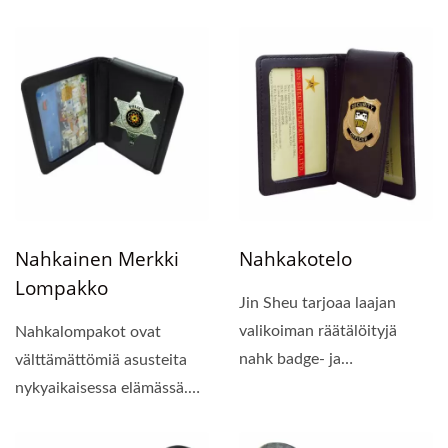
sisällä kaksi osastoa rahaa...
Nahkainen Merkki
Nahkakotelo
Lompakko
Jin Sheu tarjoaa laajan
valikoiman räätälöityjä
Nahkalompakot ovat
nahk badge- ja
välttämättömiä asusteita
henkilökorttitaskuja,...
nykyaikaisessa elämässä.
Tarvitset yleensä...