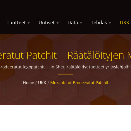
Tuotteet
Uutiset
Data
Tehdas
UKK
atut Patchit | Räätälöityjen
taja, Jolla On Yli 30 Vuoden 
rodeeratut logopatchit | Jin Sheu räätälöidyt tuotteet yrityslahjoih
Home
/
UKK
/
Mukautetut Brodeeratut Patchit