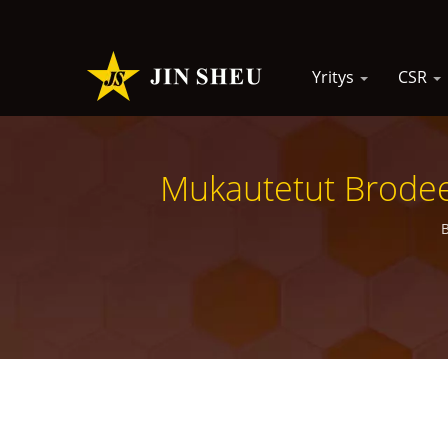
Yritys
CSR
Mukautetut Brodeer
Valmis
B