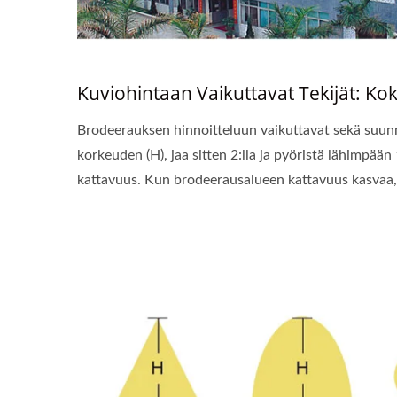
Kuviohintaan Vaikuttavat Tekijät: Ko
Brodeerauksen hinnoitteluun vaikuttavat sekä suunni
korkeuden (H), jaa sitten 2:lla ja pyöristä lähimp
kattavuus. Kun brodeerausalueen kattavuus kasvaa, 