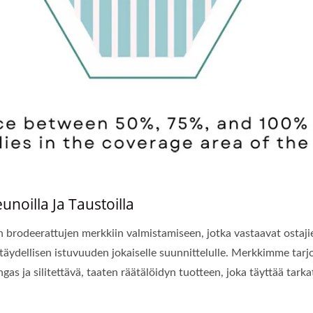
unoilla Ja Taustoilla
n brodeerattujen merkkiin valmistamiseen, jotka vastaavat ostaji
täydellisen istuvuuden jokaiselle suunnittelulle. Merkkimme tarj
gas ja silitettävä, taaten räätälöidyn tuotteen, joka täyttää tark