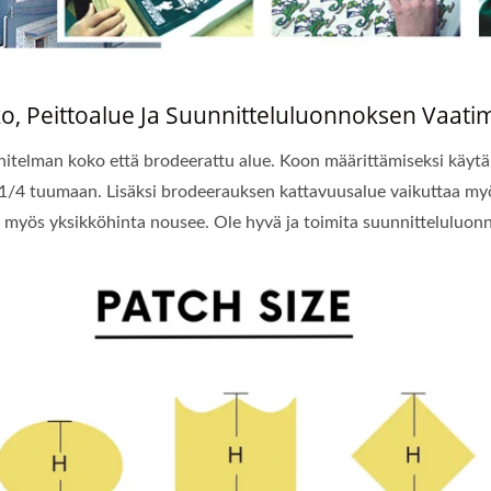
ko, Peittoalue Ja Suunnitteluluonnoksen Vaati
telman koko että brodeerattu alue. Koon määrittämiseksi käytä a
ään 1/4 tuumaan. Lisäksi brodeerauksen kattavuusalue vaikuttaa 
myös yksikköhinta nousee. Ole hyvä ja toimita suunnitteluluonno