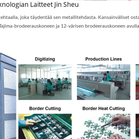
ologian Laitteet Jin Sheu
ehtaalla, joka täydentää sen metallitehdasta. Kansainväliset ost
40 Tajima-brodeerauskoneen ja 12-värisen brodeerauskoneen avul