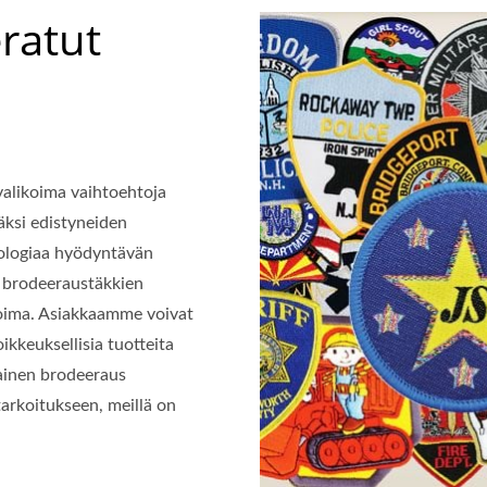
ratut
valikoima vaihtoehtoja
äksi edistyneiden
ologiaa hyödyntävän
 brodeeraustäkkien
voima. Asiakkaamme voivat
oikkeuksellisia tuotteita
tainen brodeeraus
arkoitukseen, meillä on