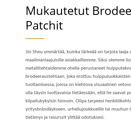
Mukautetut Brodee
Patchit
Jin Sheu ymmärtää, kuinka tärkeää on tarjota laaja 
maailmanlaajuisille asiakkaillemme. Siksi olemme lis
metallitehtaidemme ohella perustaneet huipputekn
brodeeraustehtaan, joka erottuu huippuluokkaisten
tuottamisessa, joissa on kiehtova visuaalinen veto
olla täysin luottavaisia tietäessään, että he saavat p
kilpailukykyisin hinnoin. Olipa tarpeesi henkilökoh
yritysbrändäykseen, urheilujoukkueille tai muuhun t
tietämys ja resurssit ylittää odotuksesi.