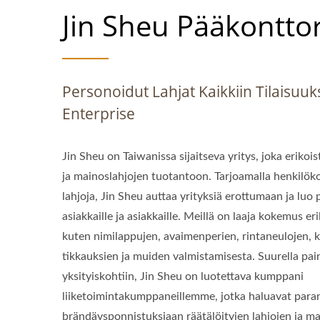
Jin Sheu Pääkonttor
Personoidut Lahjat Kaikkiin Tilaisuuks
Enterprise
Jin Sheu on Taiwanissa sijaitseva yritys, joka erikois
ja mainoslahjojen tuotantoon. Tarjoamalla henkilökoh
lahjoja, Jin Sheu auttaa yrityksiä erottumaan ja lu
asiakkaille ja asiakkaille. Meillä on laaja kokemus e
kuten nimilappujen, avaimenperien, rintaneulojen, k
tikkauksien ja muiden valmistamisesta. Suurella pai
yksityiskohtiin, Jin Sheu on luotettava kumppani
liiketoimintakumppaneillemme, jotka haluavat para
brändäysponnistuksiaan räätälöityjen lahjojen ja ma