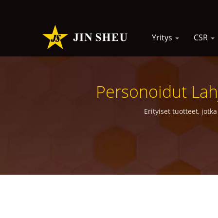
Yritys
CSR
Personoidut Lahja
Räätälöityjen Main
Erityiset tuotteet, jotk