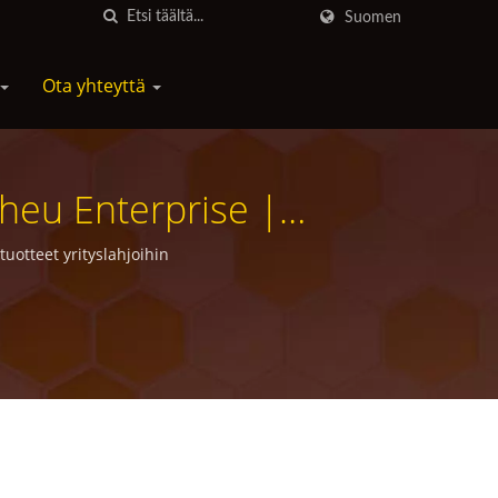
Suomen
Ota yhteyttä
 Sheu Enterprise |
la On Yli 30 Vuoden
 tuotteet yrityslahjoihin