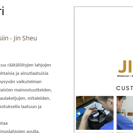
i
iin - Jin Sheu
tuu räätälöityjen lahjojen
taisia ja ainutlaatuisia
o pysyvän vaikutelman
rilaisten mainostuotteiden,
aulaketjujen, mitaleiden,
notuksella laatuun ja
ntaa
inoslahjojen avulla.