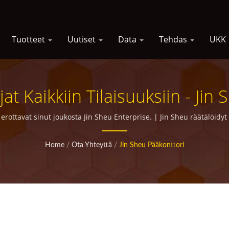
Tuotteet
Uutiset
Data
Tehdas
UKK
t Kaikkiin Tilaisuuksiin - Jin
ontatuotteiden Valmistaja, Jol
a erottavat sinut joukosta Jin Sheu Enterprise. | Jin Sheu räätälöidyt
Kokemus
Home
/
Ota Yhteyttä
/
Jin Sheu Pääkonttori