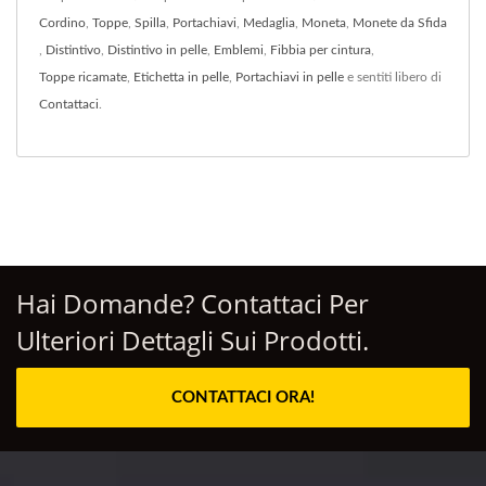
Cordino
,
Toppe
,
Spilla
,
Portachiavi
,
Medaglia
,
Moneta
,
Monete da Sfida
,
Distintivo
,
Distintivo in pelle
,
Emblemi
,
Fibbia per cintura
,
Toppe ricamate
,
Etichetta in pelle
,
Portachiavi in pelle
e sentiti libero di
Contattaci
.
Hai Domande? Contattaci Per
Ulteriori Dettagli Sui Prodotti.
CONTATTACI ORA!