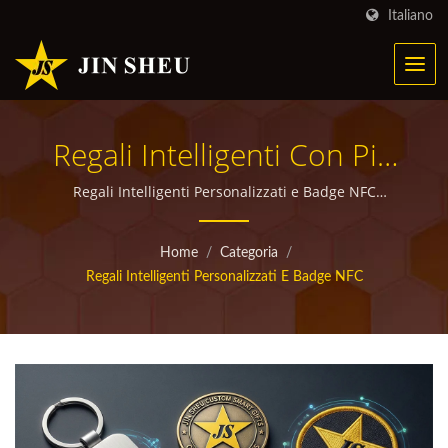
Italiano
Regali Intelligenti Con Pin
NFC, Moneta NFC,
Regali Intelligenti Personalizzati e Badge NFC
Interattivi di Jin Sheu | articoli promozionali
Portachiavi NFC E Design
personalizzati di alta qualità per omaggi
Home
/
Categoria
/
Di Badge Intelligenti Per Il
Regali Intelligenti Personalizzati E Badge NFC
Branding Di Regali
Interattivi | Prodotti
Metallici Personalizzati Per
Campagne Di Marketing