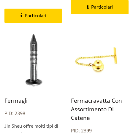
spille...
Particolari
Particolari
Fermagli
Fermacravatta Con
Assortimento Di
PID: 2398
Catene
Jin Sheu offre molti tipi di
PID: 2399