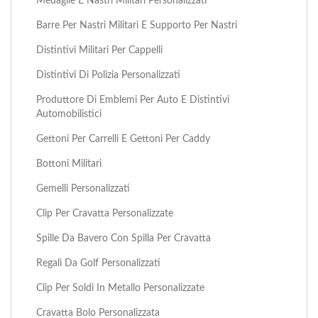
Medaglie E Nastri Militari Personalizzati
Barre Per Nastri Militari E Supporto Per Nastri
Distintivi Militari Per Cappelli
Distintivi Di Polizia Personalizzati
Produttore Di Emblemi Per Auto E Distintivi
Automobilistici
Gettoni Per Carrelli E Gettoni Per Caddy
Bottoni Militari
Gemelli Personalizzati
Clip Per Cravatta Personalizzate
Spille Da Bavero Con Spilla Per Cravatta
Regali Da Golf Personalizzati
Clip Per Soldi In Metallo Personalizzate
Cravatta Bolo Personalizzata