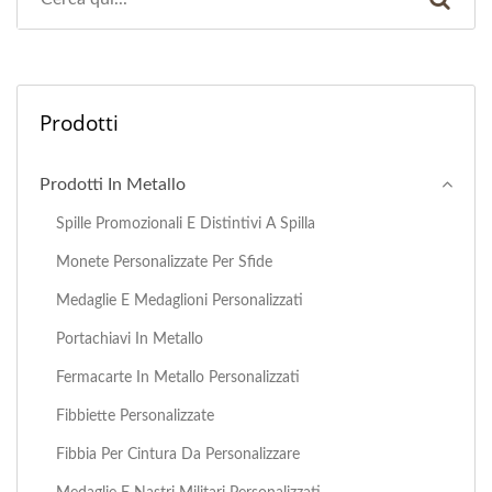
Prodotti
Prodotti In Metallo
Spille Promozionali E Distintivi A Spilla
Monete Personalizzate Per Sfide
Medaglie E Medaglioni Personalizzati
Portachiavi In Metallo
Fermacarte In Metallo Personalizzati
Fibbiette Personalizzate
Fibbia Per Cintura Da Personalizzare