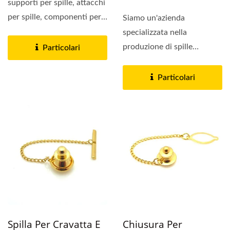
supporti per spille, attacchi
per spille, componenti per
Siamo un'azienda
supporti...
specializzata nella
produzione di spille
Particolari
metalliche, supporti per
spille e accessori....
Particolari
Spilla Per Cravatta E
Chiusura Per