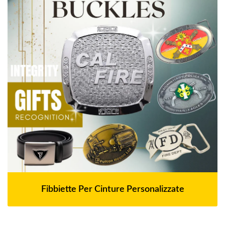
Fibbiette Per Cinture Personalizzate