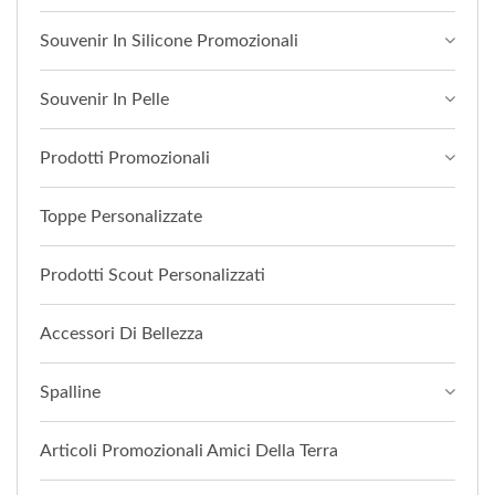
Souvenir In Silicone Promozionali
Souvenir In Pelle
Prodotti Promozionali
Toppe Personalizzate
Prodotti Scout Personalizzati
Accessori Di Bellezza
Spalline
Articoli Promozionali Amici Della Terra