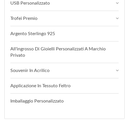
USB Personalizzato
Trofei Premio
Argento Sterlingo 925
All'ingrosso Di Gioielli Personalizzati A Marchio
Privato
Souvenir In Acrilico
Applicazione In Tessuto Feltro
Imballaggio Personalizzato