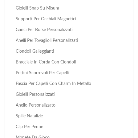
Gioielli Snap Su Misura
Supporti Per Occhiali Magnetici
Ganci Per Borse Personalizzati
Anelli Per Tovaglioli Personalizzati
Ciondoli Galleggianti
Bracciale In Corda Con Ciondoli
Pettini Scorrevoli Per Capelli
Fascia Per Capelli Con Charm In Metallo
Gioielli Personalizzati
Anello Personalizzato
Spille Natalizie
Clip Per Penne
Monete Da Gioco