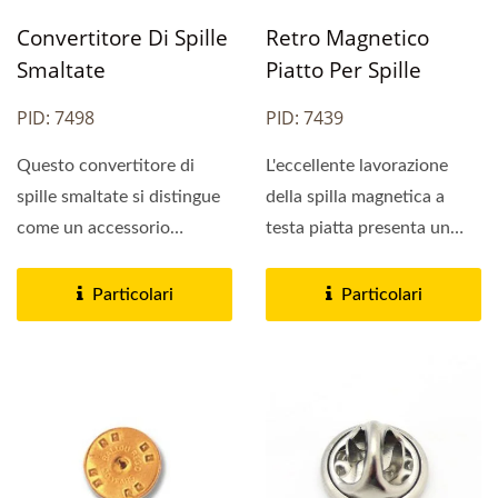
Convertitore Di Spille
Retro Magnetico
Smaltate
Piatto Per Spille
PID: 7498
PID: 7439
Questo convertitore di
L'eccellente lavorazione
spille smaltate si distingue
della spilla magnetica a
come un accessorio
testa piatta presenta un
versatile. Realizzato...
fermaglio per cravatta...
Particolari
Particolari