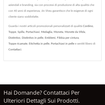
aziendali e branding, sia con processi di produzione di alta qualità che
con 40 anni di esperienza, Jin Sheu garantisce che le esigenze di ogni
cliente siano soddisfatte.
Guarda i nostri articoli promozionali personalizzati di qualità
Cordino
,
Toppe
,
Spilla
,
Portachiavi
,
Medaglia
,
Moneta
,
Monete da Sfida
,
Distintivo
,
Distintivo in pelle
,
Emblemi
,
Fibbia per cintura
,
Toppe ricamate
,
Etichetta in pelle
,
Portachiavi in pelle
e sentiti libero di
Contattaci
.
Hai Domande? Contattaci Per
Ulteriori Dettagli Sui Prodotti.