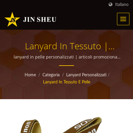
Italiano
Lanyard In Tessuto |
Prodotti Metallici
lanyard in pelle personalizzati | articoli promozionali
personalizzati di alta qualità per omaggi
Personalizzati Per
Home
/
Categoria
/
Lanyard Personalizzati
/
Campagne Di Marketing
Lanyard In Tessuto E Pelle