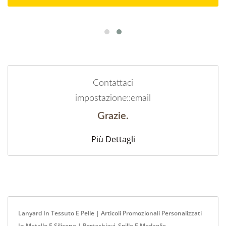
Contattaci
impostazione::email
Grazie.
Più Dettagli
Lanyard In Tessuto E Pelle | Articoli Promozionali Personalizzati
In Metallo E Silicone | Portachiavi, Spille E Medaglie