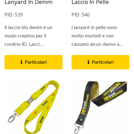
Lanyard In Denim
Laccio In Pelle
PID: 539
PID: 540
Il laccio blu denim è un
I lanyard in pelle sono
modo creativo per il
molto morbidi e non
cordino ID. Lacci
causano alcun danno a
personalizzati prodotti in
nulla. La longevità del
denim...
materiale...
Particolari
Particolari