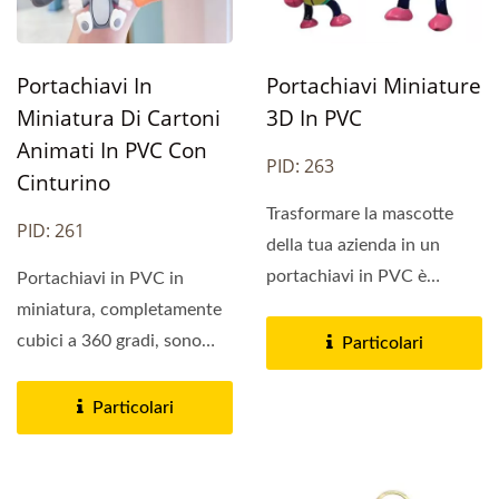
Portachiavi In
Portachiavi Miniature
Miniatura Di Cartoni
3D In PVC
Animati In PVC Con
PID: 263
Cinturino
Trasformare la mascotte
PID: 261
della tua azienda in un
portachiavi in PVC è
Portachiavi in PVC in
un'ottima idea, che le
miniatura, completamente
persone...
cubici a 360 gradi, sono
Particolari
elastici quindi non si
rompono...
Particolari