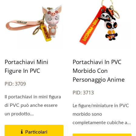
Portachiavi Mini
Portachiavi In PVC
Figure In PVC
Morbido Con
Personaggio Anime
PID: 3709
PID: 3713
Il portachiavi in mini figura
di PVC può anche essere
Le figure/miniature in PVC
un prodotto
morbido sono
multifunzionale, ad
completamente cubiche a
esempio...
360 gradi, sono sicure e
Particolari