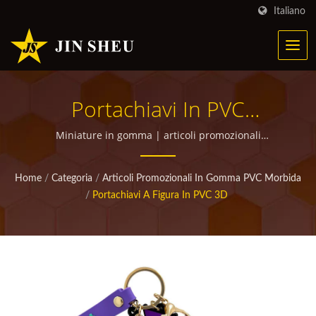
Italiano
Portachiavi In PVC
Morbido Personalizzati A
Miniature in gomma | articoli promozionali
personalizzati di alta qualità per omaggi
Forma Di Action Figure |
Home
/
Categoria
/
Articoli Promozionali In Gomma PVC Morbida
Prodotti Metallici
/
Portachiavi A Figura In PVC 3D
Personalizzati Per
Campagne Di Marketing