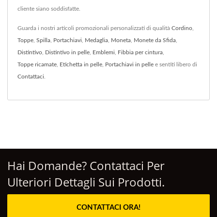
cliente siano soddisfatte.
Guarda i nostri articoli promozionali personalizzati di qualità
Cordino
,
Toppe
,
Spilla
,
Portachiavi
,
Medaglia
,
Moneta
,
Monete da Sfida
,
Distintivo
,
Distintivo in pelle
,
Emblemi
,
Fibbia per cintura
,
Toppe ricamate
,
Etichetta in pelle
,
Portachiavi in pelle
e sentiti libero di
Contattaci
.
Hai Domande? Contattaci Per
Ulteriori Dettagli Sui Prodotti.
CONTATTACI ORA!