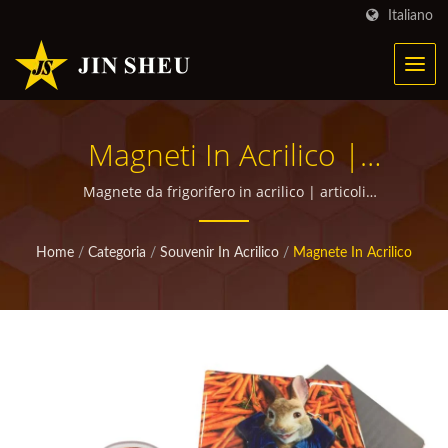
Italiano
Magneti In Acrilico |
Prodotti Metallici
Magnete da frigorifero in acrilico | articoli
promozionali personalizzati di alta qualità per omaggi
Personalizzati Per
Home
/
Categoria
/
Souvenir In Acrilico
/
Magnete In Acrilico
Campagne Di Marketing