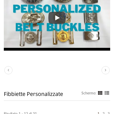
Jin Sheu pone grande enfasi su og
Fibbiette Personalizzate
Schermo:
Risultato 1 - 12 di 31
1
2
3