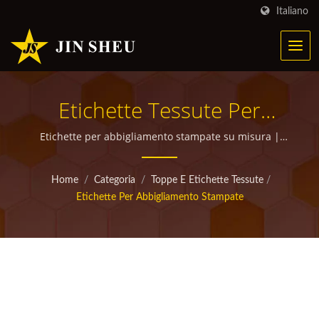
Italiano
Etichette Tessute Per
Trasferimento Di Calore |
Etichette per abbigliamento stampate su misura |
articoli promozionali personalizzati di alta qualità per
Prodotti Metallici
omaggi
Home
/
Categoria
/
Toppe E Etichette Tessute
/
Personalizzati Per
Etichette Per Abbigliamento Stampate
Campagne Di Marketing