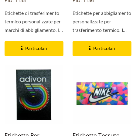
PID: 1135
PID: 1136
Etichette di trasferimento
Etichette per abbigliamento
termico personalizzate per
personalizzate per
marchi di abbigliamento. In
trasferimento termico. I
pochi giorni,...
prodotti che possiamo...
Particolari
Particolari
Etichette Per
Etichette Tessute