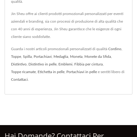
qualità.
Jin Sheu offre ai clienti prodotti promozionali personalizzati per eventi
aziendali e branding, sia con processi di produzione di alta qualità che
con 40 anni di esperienza, Jin Sheu garantisce che le esigenze di ogni
cliente siano soddisfatte.
Guarda i nostri articoli promozionali personalizzati di qualità
Cordino
,
Toppe
,
Spilla
,
Portachiavi
,
Medaglia
,
Moneta
,
Monete da Sfida
,
Distintivo
,
Distintivo in pelle
,
Emblemi
,
Fibbia per cintura
,
Toppe ricamate
,
Etichetta in pelle
,
Portachiavi in pelle
e sentiti libero di
Contattaci
.
Hai Domande? Contattaci Per