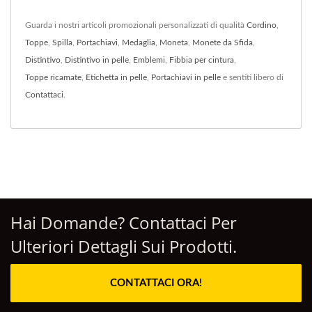
Guarda i nostri articoli promozionali personalizzati di qualità
Cordino
,
Toppe
,
Spilla
,
Portachiavi
,
Medaglia
,
Moneta
,
Monete da Sfida
,
Distintivo
,
Distintivo in pelle
,
Emblemi
,
Fibbia per cintura
,
Toppe ricamate
,
Etichetta in pelle
,
Portachiavi in pelle
e sentiti libero di
Contattaci
.
Hai Domande? Contattaci Per
Ulteriori Dettagli Sui Prodotti.
CONTATTACI ORA!