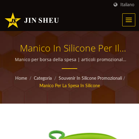
Italiano
Manico In Silicone Per Il
Trasporto | Prodotti
Manico per borsa della spesa | articoli promozionali
personalizzati di alta qualità per omaggi
Metallici Personalizzati Per
Home
/
Categoria
/
Souvenir In Silicone Promozionali
/
Campagne Di Marketing
Manico Per La Spesa In Silicone