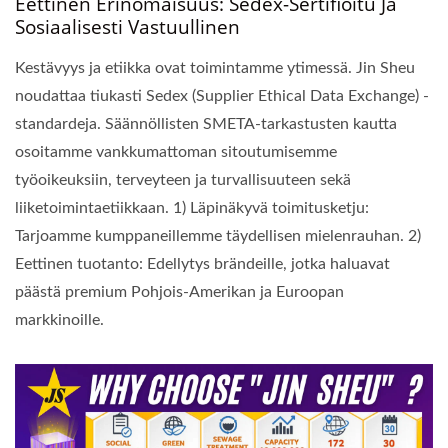
Eettinen Erinomaisuus: Sedex-Sertifioitu Ja
Sosiaalisesti Vastuullinen
Kestävyys ja etiikka ovat toimintamme ytimessä. Jin Sheu
noudattaa tiukasti Sedex (Supplier Ethical Data Exchange) -
standardeja. Säännöllisten SMETA-tarkastusten kautta
osoitamme vankkumattoman sitoutumisemme
työoikeuksiin, terveyteen ja turvallisuuteen sekä
liiketoimintaetiikkaan. 1) Läpinäkyvä toimitusketju:
Tarjoamme kumppaneillemme täydellisen mielenrauhan. 2)
Eettinen tuotanto: Edellytys brändeille, jotka haluavat
päästä premium Pohjois-Amerikan ja Euroopan
markkinoille.