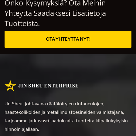
Onko Kysymyksiä? Ota Meihin
Yhteyttä Saadaksesi Lisätietoja
Tuotteista.
OTA YHTEYTTÄ NYT!
Jin Sheu, johtavana räätälöityjen rintaneulojen,
haastekolikoiden ja metallimuistoesineiden valmistajana,
tarjoamme jatkuvasti laadukkaita tuotteita kilpailukykyisin
hinnoin ajallaan.