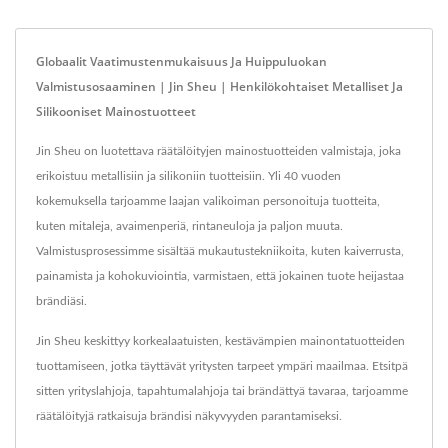
Globaalit Vaatimustenmukaisuus Ja Huippuluokan
Valmistusosaaminen | Jin Sheu | Henkilökohtaiset Metalliset Ja
Silikooniset Mainostuotteet
Jin Sheu on luotettava räätälöityjen mainostuotteiden valmistaja, joka
erikoistuu metallisiin ja silikoniin tuotteisiin. Yli 40 vuoden
kokemuksella tarjoamme laajan valikoiman personoituja tuotteita,
kuten mitaleja, avaimenperiä, rintaneuloja ja paljon muuta.
Valmistusprosessimme sisältää mukautustekniikoita, kuten kaiverrusta,
painamista ja kohokuviointia, varmistaen, että jokainen tuote heijastaa
brändiäsi.
Jin Sheu keskittyy korkealaatuisten, kestävämpien mainontatuotteiden
tuottamiseen, jotka täyttävät yritysten tarpeet ympäri maailmaa. Etsitpä
sitten yrityslahjoja, tapahtumalahjoja tai brändättyä tavaraa, tarjoamme
räätälöityjä ratkaisuja brändisi näkyvyyden parantamiseksi.