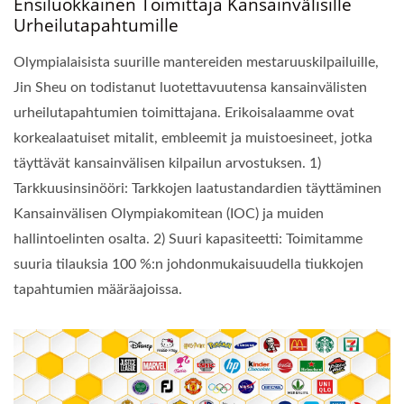
Ensiluokkainen Toimittaja Kansainvälisille
Urheilutapahtumille
Olympialaisista suurille mantereiden mestaruuskilpailuille,
Jin Sheu on todistanut luotettavuutensa kansainvälisten
urheilutapahtumien toimittajana. Erikoisalaamme ovat
korkealaatuiset mitalit, embleemit ja muistoesineet, jotka
täyttävät kansainvälisen kilpailun arvostuksen. 1)
Tarkkuusinsinööri: Tarkkojen laatustandardien täyttäminen
Kansainvälisen Olympiakomitean (IOC) ja muiden
hallintoelinten osalta. 2) Suuri kapasiteetti: Toimitamme
suuria tilauksia 100 %:n johdonmukaisuudella tiukkojen
tapahtumien määräajoissa.