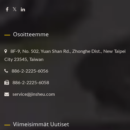
Osoitteemme
8F-9, No. 502, Yuan Shan Rd., Zhonghe Dist., New Taipei
City 23545, Taiwan
886-2-2225-6056
886-2-2225-6058
service@jinsheu.com
Viimeisimmät Uutiset