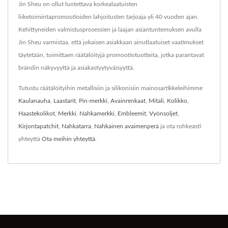
Jin Sheu on ollut luotettava korkealaatuisten
liiketoimintapromootioiden lahjoitusten tarjoaja yli 40 vuoden ajan.
Kehittyneiden valmistusprosessien ja laajan asiantuntemuksen avulla
Jin Sheu varmistaa, että jokaisen asiakkaan ainutlaatuiset vaatimukset
täytetään, toimittaen räätälöityjä promootiotuotteita, jotka parantavat
brändin näkyvyyttä ja asiakastyytyväisyyttä.
Tutustu räätälöityihin metallisiin ja silikonisiin mainosartikkeleihimme
Kaulanauha
,
Laastarit
,
Pin-merkki
,
Avainrenkaat
,
Mitali
,
Kolikko
,
Haastekolikot
,
Merkki
,
Nahkamerkki
,
Embleemit
,
Vyönsoljet
,
Kirjontapatchit
,
Nahkatarra
,
Nahkainen avaimenperä
ja ota rohkeasti
yhteyttä
Ota meihin yhteyttä
.