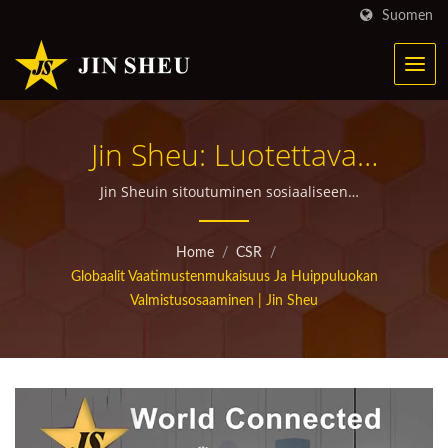
Suomen
Jin Sheu: Luotettava
Kumppanisi Korkean
Jin Sheuin sitoutuminen sosiaaliseen
vaatimustenmukaisuuteen | Jin Sheu räätälöidyt
Panoksen Globaalissa
tuotteet yrityslahjoihin
Home
/
CSR
/
Brändäyksessä |
Globaalit Vaatimustenmukaisuus Ja Huippuluokan
Valmistusosaaminen | Jin Sheu
Räätälöityjen
Mainontatuotteiden
Valmistaja, Jolla On Yli 30
Vuoden Kokemus