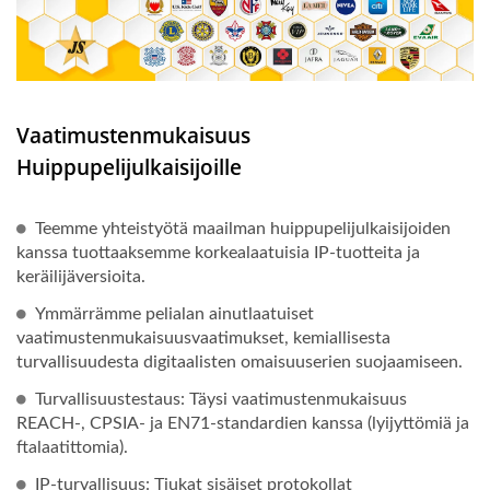
Vaatimustenmukaisuus
Huippupelijulkaisijoille
Teemme yhteistyötä maailman huippupelijulkaisijoiden
kanssa tuottaaksemme korkealaatuisia IP-tuotteita ja
keräilijäversioita.
Ymmärrämme pelialan ainutlaatuiset
vaatimustenmukaisuusvaatimukset, kemiallisesta
turvallisuudesta digitaalisten omaisuuserien suojaamiseen.
Turvallisuustestaus: Täysi vaatimustenmukaisuus
REACH-, CPSIA- ja EN71-standardien kanssa (lyijyttömiä ja
ftalaatittomia).
IP-turvallisuus: Tiukat sisäiset protokollat