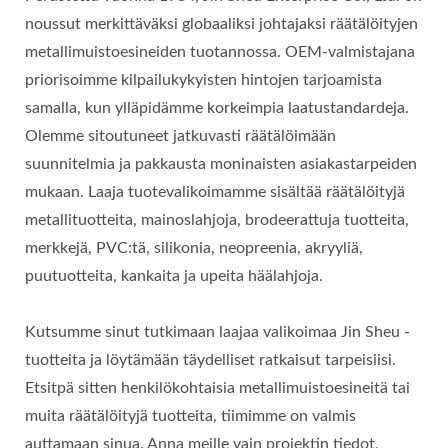
noussut merkittäväksi globaaliksi johtajaksi räätälöityjen
metallimuistoesineiden tuotannossa. OEM-valmistajana
priorisoimme kilpailukykyisten hintojen tarjoamista
samalla, kun ylläpidämme korkeimpia laatustandardeja.
Olemme sitoutuneet jatkuvasti räätälöimään
suunnitelmia ja pakkausta moninaisten asiakastarpeiden
mukaan. Laaja tuotevalikoimamme sisältää räätälöityjä
metallituotteita, mainoslahjoja, brodeerattuja tuotteita,
merkkejä, PVC:tä, silikonia, neopreenia, akryyliä,
puutuotteita, kankaita ja upeita häälahjoja.
Kutsumme sinut tutkimaan laajaa valikoimaa Jin Sheu -
tuotteita ja löytämään täydelliset ratkaisut tarpeisiisi.
Etsitpä sitten henkilökohtaisia metallimuistoesineitä tai
muita räätälöityjä tuotteita, tiimimme on valmis
auttamaan sinua. Anna meille vain projektin tiedot,