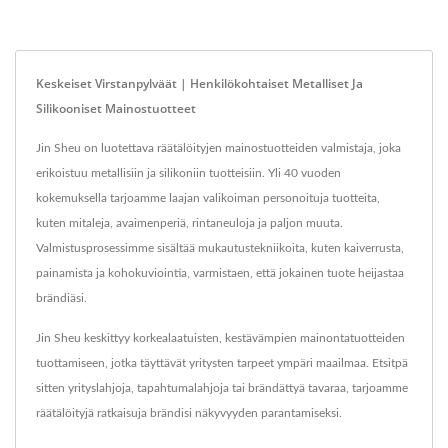
Keskeiset Virstanpylväät | Henkilökohtaiset Metalliset Ja
Silikooniset Mainostuotteet
Jin Sheu on luotettava räätälöityjen mainostuotteiden valmistaja, joka
erikoistuu metallisiin ja silikoniin tuotteisiin. Yli 40 vuoden
kokemuksella tarjoamme laajan valikoiman personoituja tuotteita,
kuten mitaleja, avaimenperiä, rintaneuloja ja paljon muuta.
Valmistusprosessimme sisältää mukautustekniikoita, kuten kaiverrusta,
painamista ja kohokuviointia, varmistaen, että jokainen tuote heijastaa
brändiäsi.
Jin Sheu keskittyy korkealaatuisten, kestävämpien mainontatuotteiden
tuottamiseen, jotka täyttävät yritysten tarpeet ympäri maailmaa. Etsitpä
sitten yrityslahjoja, tapahtumalahjoja tai brändättyä tavaraa, tarjoamme
räätälöityjä ratkaisuja brändisi näkyvyyden parantamiseksi.