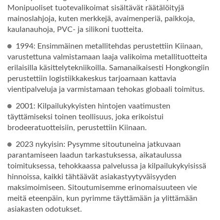
Monipuoliset tuotevalikoimat sisältävät räätälöityjä
mainoslahjoja, kuten merkkejä, avaimenperiä, paikkoja,
kaulanauhoja, PVC- ja silikoni tuotteita.
1994: Ensimmäinen metallitehdas perustettiin Kiinaan,
varustettuna valmistamaan laaja valikoima metallituotteita
erilaisilla käsittelytekniikoilla. Samanaikaisesti Hongkongiin
perustettiin logistiikkakeskus tarjoamaan kattavia
vientipalveluja ja varmistamaan tehokas globaali toimitus.
2001: Kilpailukykyisten hintojen vaatimusten
täyttämiseksi toinen teollisuus, joka erikoistui
brodeeratuotteisiin, perustettiin Kiinaan.
2023 nykyisin: Pysymme sitoutuneina jatkuvaan
parantamiseen laadun tarkastuksessa, aikataulussa
toimituksessa, tehokkaassa palvelussa ja kilpailukykyisissä
hinnoissa, kaikki tähtäävät asiakastyytyväisyyden
maksimoimiseen. Sitoutumisemme erinomaisuuteen vie
meitä eteenpäin, kun pyrimme täyttämään ja ylittämään
asiakasten odotukset.