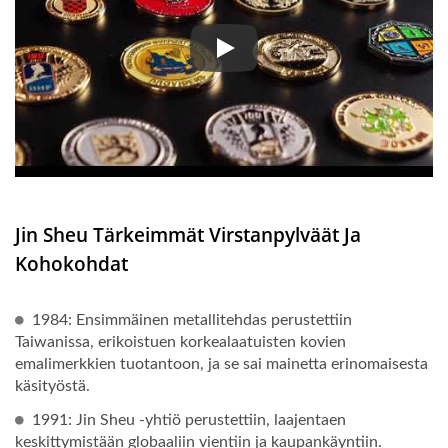
Lähteesi kauluspinsseille, mitalei
Jin Sheu Tärkeimmät Virstanpylväät Ja
Kohokohdat
1984: Ensimmäinen metallitehdas perustettiin
Taiwanissa, erikoistuen korkealaatuisten kovien
emalimerkkien tuotantoon, ja se sai mainetta erinomaisesta
käsityöstä.
1991: Jin Sheu -yhtiö perustettiin, laajentaen
keskittymistään globaaliin vientiin ja kaupankäyntiin.