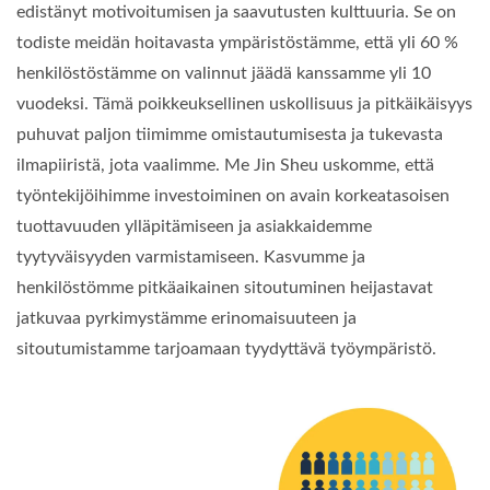
edistänyt motivoitumisen ja saavutusten kulttuuria. Se on
todiste meidän hoitavasta ympäristöstämme, että yli 60 %
henkilöstöstämme on valinnut jäädä kanssamme yli 10
vuodeksi. Tämä poikkeuksellinen uskollisuus ja pitkäikäisyys
puhuvat paljon tiimimme omistautumisesta ja tukevasta
ilmapiiristä, jota vaalimme. Me Jin Sheu uskomme, että
työntekijöihimme investoiminen on avain korkeatasoisen
tuottavuuden ylläpitämiseen ja asiakkaidemme
tyytyväisyyden varmistamiseen. Kasvumme ja
henkilöstömme pitkäaikainen sitoutuminen heijastavat
jatkuvaa pyrkimystämme erinomaisuuteen ja
sitoutumistamme tarjoamaan tyydyttävä työympäristö.