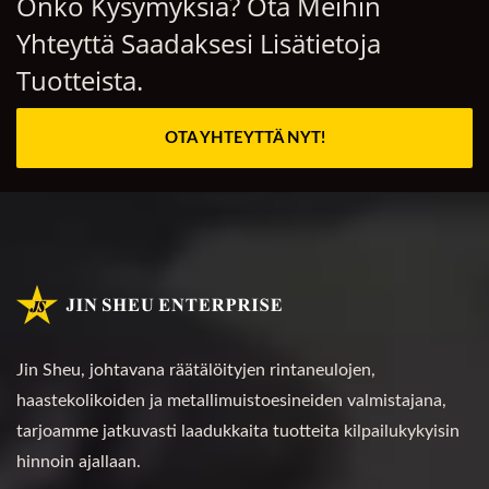
Onko Kysymyksiä? Ota Meihin
Yhteyttä Saadaksesi Lisätietoja
Tuotteista.
OTA YHTEYTTÄ NYT!
Jin Sheu, johtavana räätälöityjen rintaneulojen,
haastekolikoiden ja metallimuistoesineiden valmistajana,
tarjoamme jatkuvasti laadukkaita tuotteita kilpailukykyisin
hinnoin ajallaan.