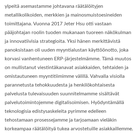
ylpeitä asemastamme johtavana räätälöityjen
metallikolikoiden, merkkien ja mainosmuistoesineiden
toimittajana. Vuonna 2017 Jeter Hsu otti vastaan
pääjohtajan roolin tuoden mukanaan tuoreen näkökulman
ja innovatiivisia strategioita. Yksi hänen merkittävistä
panoksistaan oli uuden myyntialustan käyttöönotto, joka
korvasi vanhentuneen ERP-järjestelmämme. Tämä muutos
on mullistanut viestintäkanavat asiakkaiden, tehtaiden ja
omistautuneen myyntitiimimme välillä. Vahvalla visiolla
parannetusta tehokkuudesta ja henkilökohtaisesta
palvelusta tulevaisuuden suunnitelmamme sisältävät
palvelutoimintojemme digitalisoimisen. Hyödyntämällä
teknologisia edistysaskeleita pyrimme edelleen
tehostamaan prosessejamme ja tarjoamaan vieläkin
korkeampaa räätälöityä tukea arvostetuille asiakkaillemme.