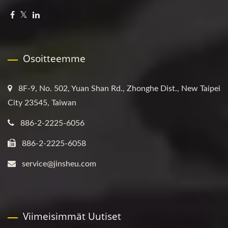
Osoitteemme
8F-9, No. 502, Yuan Shan Rd., Zhonghe Dist., New Taipei
City 23545, Taiwan
886-2-2225-6056
886-2-2225-6058
service@jinsheu.com
Viimeisimmät Uutiset