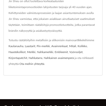
Jin Sheu on ollut luotettava korkealaatuisten
liiketoimintapromootioiden lahjoitusten tarjoaja yli 40 vuoden ajan.
Kehittyneiden valmistusprosessien ja laajan asiantuntemuksen avulla
Jin Sheu varmistaa, että jokaisen asiakkaan ainutlaatuiset vaatimukset
täytetään, toimittaen räätälöityjä promootiotuotteita, jotka parantavat
brändin näkyvyyttä ja asiakastyytyväisyyttä.
Tutustu räätälöityihin metallisiin ja silikonisiin mainosartikkeleihimme
Kaulanauha
,
Laastarit
,
Pin-merkki
,
Avainrenkaat
,
Mitali
,
Kolikko
,
Haastekolikot
,
Merkki
,
Nahkamerkki
,
Embleemit
,
Vyönsoljet
,
Kirjontapatchit
,
Nahkatarra
,
Nahkainen avaimenperä
ja ota rohkeasti
yhteyttä
Ota meihin yhteyttä
.