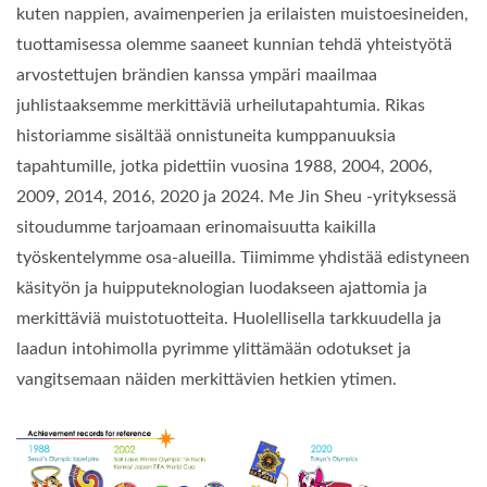
kuten nappien, avaimenperien ja erilaisten muistoesineiden,
tuottamisessa olemme saaneet kunnian tehdä yhteistyötä
arvostettujen brändien kanssa ympäri maailmaa
juhlistaaksemme merkittäviä urheilutapahtumia. Rikas
historiamme sisältää onnistuneita kumppanuuksia
tapahtumille, jotka pidettiin vuosina 1988, 2004, 2006,
2009, 2014, 2016, 2020 ja 2024. Me Jin Sheu -yrityksessä
sitoudumme tarjoamaan erinomaisuutta kaikilla
työskentelymme osa-alueilla. Tiimimme yhdistää edistyneen
käsityön ja huipputeknologian luodakseen ajattomia ja
merkittäviä muistotuotteita. Huolellisella tarkkuudella ja
laadun intohimolla pyrimme ylittämään odotukset ja
vangitsemaan näiden merkittävien hetkien ytimen.