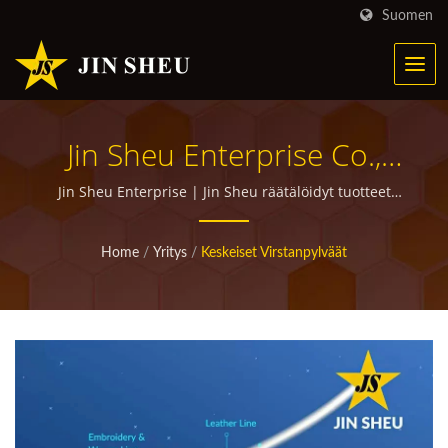
Suomen
Jin Sheu Enterprise Co.,
Ltd. - 100%
Jin Sheu Enterprise | Jin Sheu räätälöidyt tuotteet
yrityslahjoihin
Asiakastyytyväisyys Taattu
Home
/
Yritys
/
Keskeiset Virstanpylväät
| Räätälöityjen
Mainontatuotteiden
Valmistaja, Jolla On Yli 30
Vuoden Kokemus