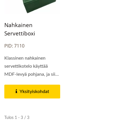
Nahkainen
Servettiboxi
PID: 7110
Klassinen nahkainen
servettikotelo käyttää
MDF-levyä pohjana, ja siinä
on tyylikäs PU-
nahkaulkopinta....
Yksityiskohdat
Tulos 1 - 3 / 3