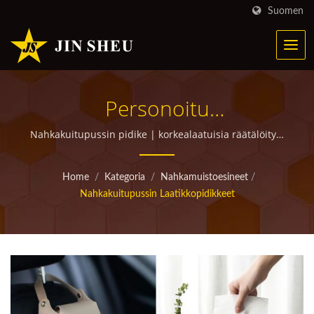
Suomen
Personoitu
Nahkakuitupussin Pidike |
Nahkakuitupussin pidike | korkealaatuisia räätälöityjä
mainostuotteita lahjoituksiin
Personoituja
Home
/
Kategoria
/
Nahkamuistoesineet
/
Metallituotteita
Nahkakuitupussin Laatikkopidikkeet
Markkinointikampanjoihin