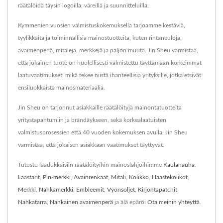
räätälöidä täysin logoilla, väreillä ja suunnitteluilla.
Kymmenien vuosien valmistuskokemuksella tarjoamme kestäviä,
tyylikkäitä ja toiminnallisia mainostuotteita, kuten rintaneuloja,
avaimenperiä, mitaleja, merkkejä ja paljon muuta. Jin Sheu varmistaa,
että jokainen tuote on huolellisesti valmistettu täyttämään korkeimmat
laatuvaatimukset, mikä tekee niistä ihanteellisia yrityksille, jotka etsivät
ensiluokkaista mainosmateriaalia.
Jin Sheu on tarjonnut asiakkaille räätälöityjä mainontatuotteita
yritystapahtumiin ja brändäykseen, sekä korkealaatuisten
valmistusprosessien että 40 vuoden kokemuksen avulla, Jin Sheu
varmistaa, että jokaisen asiakkaan vaatimukset täyttyvät.
Tutustu laadukkaisiin räätälöityihin mainoslahjoihimme
Kaulanauha
,
Laastarit
,
Pin-merkki
,
Avainrenkaat
,
Mitali
,
Kolikko
,
Haastekolikot
,
Merkki
,
Nahkamerkki
,
Embleemit
,
Vyönsoljet
,
Kirjontapatchit
,
Nahkatarra
,
Nahkainen avaimenperä
ja älä epäröi
Ota meihin yhteyttä
.