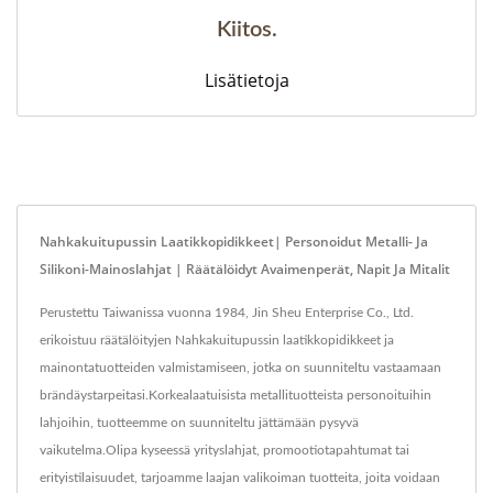
Kiitos.
Lisätietoja
Nahkakuitupussin Laatikkopidikkeet| Personoidut Metalli- Ja
Silikoni-Mainoslahjat | Räätälöidyt Avaimenperät, Napit Ja Mitalit
Perustettu Taiwanissa vuonna 1984, Jin Sheu Enterprise Co., Ltd.
erikoistuu räätälöityjen Nahkakuitupussin laatikkopidikkeet ja
mainontatuotteiden valmistamiseen, jotka on suunniteltu vastaamaan
brändäystarpeitasi.Korkealaatuisista metallituotteista personoituihin
lahjoihin, tuotteemme on suunniteltu jättämään pysyvä
vaikutelma.Olipa kyseessä yrityslahjat, promootiotapahtumat tai
erityistilaisuudet, tarjoamme laajan valikoiman tuotteita, joita voidaan