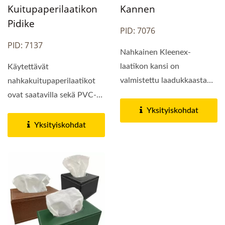
Kuitupaperilaatikon
Kannen
Pidike
PID: 7076
PID: 7137
Nahkainen Kleenex-
laatikon kansi on
Käytettävät
valmistettu laadukkaasta
nahkakuitupaperilaatikot
PU- tai PVC-nahasta.
ovat saatavilla sekä PVC-
Älykkäästi...
että PU-nahasta. Valitse...
Yksityiskohdat
Yksityiskohdat