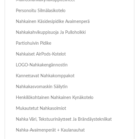
Personoitu Silmälasikotelo
Nahkainen Käsidesipidike Avaimenperä
Nahkakahvikuppisuoja Ja Pulloholkki
Partiohuivin Pidike
Nahkaiset AirPods-Kotelot
LOGO-Nahkakengännostin
Kannettavat Nahkakomppakot
Nahkakasvomaskin Säilytin
Henkilökohtainen Nahkainen Kynäkotelo
Mukautetut Nahkasolmiot
Nahka Väri, Tekstuurinäytteet Ja Brändäystekniikat
Nahka-Avaimenperät + Kaulanauhat