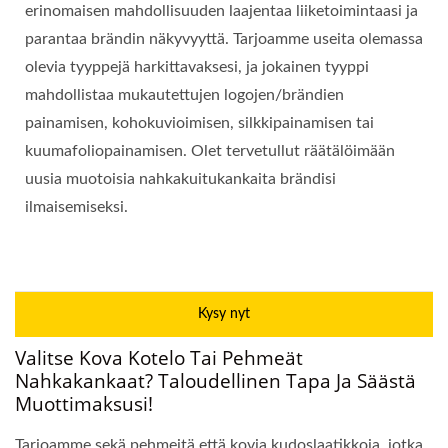
erinomaisen mahdollisuuden laajentaa liiketoimintaasi ja
parantaa brändin näkyvyyttä. Tarjoamme useita olemassa
olevia tyyppejä harkittavaksesi, ja jokainen tyyppi
mahdollistaa mukautettujen logojen/brändien
painamisen, kohokuvioimisen, silkkipainamisen tai
kuumafoliopainamisen. Olet tervetullut räätälöimään
uusia muotoisia nahkakuitukankaita brändisi
ilmaisemiseksi.
Kysy nyt
Valitse Kova Kotelo Tai Pehmeät
Nahkakankaat? Taloudellinen Tapa Ja Säästä
Muottimaksusi!
Tarjoamme sekä pehmeitä että kovia kudoslaatikkoja, jotka