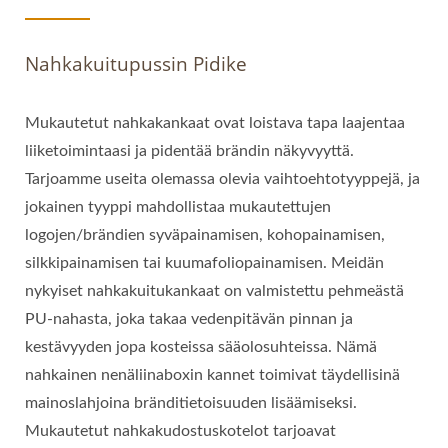
Nahkakuitupussin Pidike
Mukautetut nahkakankaat ovat loistava tapa laajentaa
liiketoimintaasi ja pidentää brändin näkyvyyttä.
Tarjoamme useita olemassa olevia vaihtoehtotyyppejä, ja
jokainen tyyppi mahdollistaa mukautettujen
logojen/brändien syväpainamisen, kohopainamisen,
silkkipainamisen tai kuumafoliopainamisen. Meidän
nykyiset nahkakuitukankaat on valmistettu pehmeästä
PU-nahasta, joka takaa vedenpitävän pinnan ja
kestävyyden jopa kosteissa sääolosuhteissa. Nämä
nahkainen nenäliinaboxin kannet toimivat täydellisinä
mainoslahjoina bränditietoisuuden lisäämiseksi.
Mukautetut nahkakudostuskotelot tarjoavat