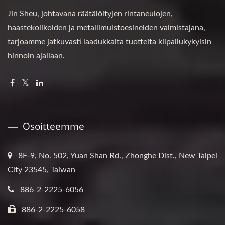
Jin Sheu, johtavana räätälöityjen rintaneulojen,
haastekolikoiden ja metallimuistoesineiden valmistajana,
tarjoamme jatkuvasti laadukkaita tuotteita kilpailukykyisin
hinnoin ajallaan.
Osoitteemme
8F-9, No. 502, Yuan Shan Rd., Zhonghe Dist., New Taipei
City 23545, Taiwan
886-2-2225-6056
886-2-2225-6058