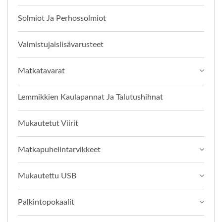
Solmiot Ja Perhossolmiot
Valmistujaislisävarusteet
Matkatavarat
Lemmikkien Kaulapannat Ja Talutushihnat
Mukautetut Viirit
Matkapuhelintarvikkeet
Mukautettu USB
Palkintopokaalit