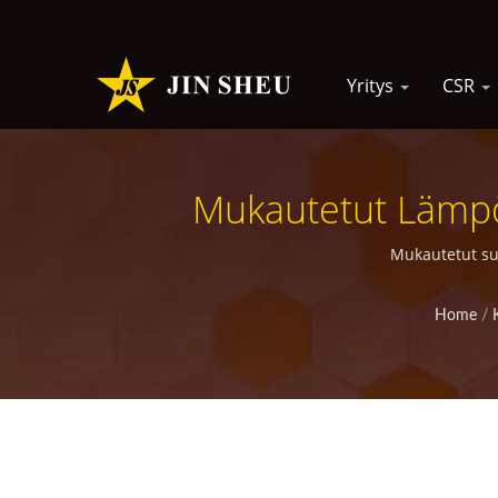
Yritys
CSR
Mukautetut Lämpös
Metal
Mukautetut sub
Home
/