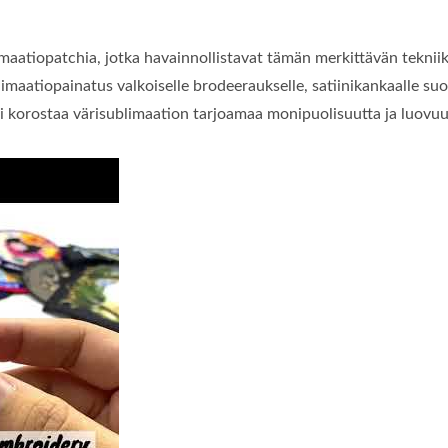
imaatiopatchia, jotka havainnollistavat tämän merkittävän teknii
imaatiopainatus valkoiselle brodeeraukselle, satiinikankaalle suo
i korostaa värisublimaation tarjoamaa monipuolisuutta ja luovuu
ittelemme kolme erilaista värisublimaatiopatchia, jotka havainno