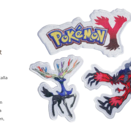
t
alla
an
a
en,