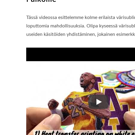
Tässä videossa esittelemme kolme erilaista värisubl
loputtomia mahdollisuuksia. Olipa kyseessä värisubl
useiden käsitöiden yhdistäminen, jokainen esimerkk
Tässä videossa es