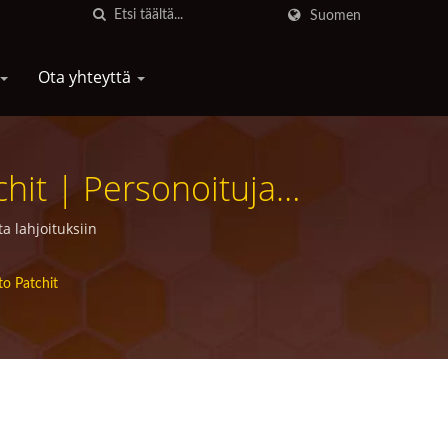
Suomen
Ota yhteyttä
hit | Personoituja
joihin
a lahjoituksiin
to Patchit