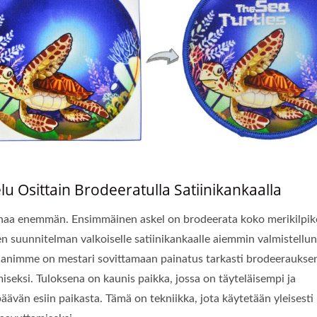
lu Osittain Brodeeratulla Satiinikankaalla
naa enemmän. Ensimmäinen askel on brodeerata koko merikilpi
sen suunnitelman valkoiselle satiinikankaalle aiemmin valmistellun
animme on mestari sovittamaan painatus tarkasti brodeeraukse
iseksi. Tuloksena on kaunis paikka, jossa on täyteläisempi ja
ävän esiin paikasta. Tämä on tekniikka, jota käytetään yleisesti