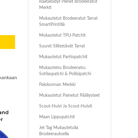
Räätälöidyt Pienet Brodeeratut
Merkit
Mukautetut Brodeeratut Tarrat
SmartPrintillä
Mukautetut TPU-Patchit
Suuret Silitettävät Tarrat
Mukautetut Partiopatchit
Mukautettu Brodeerattu
Sotilaspatchi & Poliisipatchi
akankaan
Palokunnan Merkki
Mukautetut Painetut Päällysteet
Scout-Huivi Ja Scout-Huivit
Maan Lippupatchit
Jet Tag Mukautetulla
Brodeerauksella