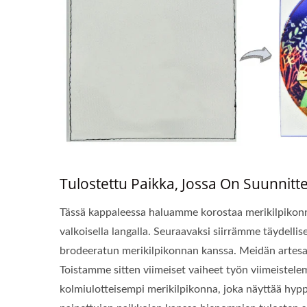
Tulostettu Paikka, Jossa On Suunnitte
Tässä kappaleessa haluamme korostaa merikilpikon
valkoisella langalla. Seuraavaksi siirrämme täydelli
brodeeratun merikilpikonnan kanssa. Meidän artesa
Toistamme sitten viimeiset vaiheet työn viimeistelem
kolmiulotteisempi merikilpikonna, joka näyttää hyppä