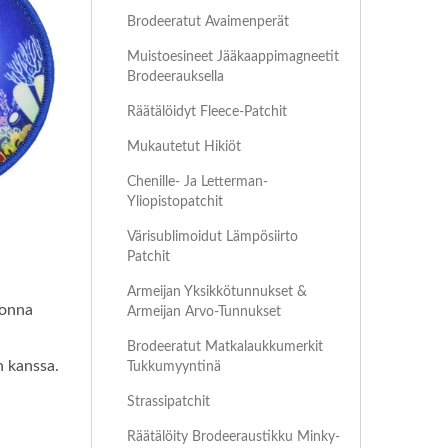
Brodeeratut Avaimenperät
Muistoesineet Jääkaappimagneetit
Brodeerauksella
Räätälöidyt Fleece-Patchit
Mukautetut Hikiöt
Chenille- Ja Letterman-
Yliopistopatchit
Värisublimoidut Lämpösiirto
Patchit
Armeijan Yksikkötunnukset &
konna
Armeijan Arvo-Tunnukset
Brodeeratut Matkalaukkumerkit
n kanssa.
Tukkumyyntinä
Strassipatchit
Räätälöity Brodeeraustikku Minky-