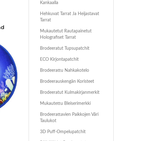
Kankaalla
Hehkuvat Tarrat Ja Heijastavat
Tarrat
Mukautetut Rautapainetut
Holografiset Tarrat
Brodeeratut Tupsupatchit
ECO Kirjontapatchit
Brodeerattu Nahkakotelo
Brodeerauskengän Koristeet
Brodeeratut Kulmakirjanmerkit
Mukautettu Bleiserimerkki
Brodeerattavien Paikkojen Väri
Taulukot
3D Puff-Ompelupatchit