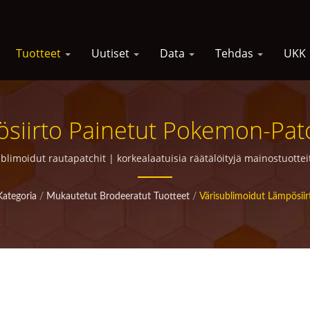
Tuotteet
Uutiset
Data
Tehdas
UKK
iirto Painetut Pokemon-Patc
lituotteita Markkinointikampan
limoidut rautapatchit | korkealaatuisia räätälöityjä mainostuotteit
Kategoria
/
Mukautetut Brodeeratut Tuotteet
/
Värisublimoidut Lämpösiir