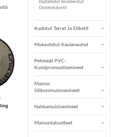
Räätälöidyt Brodeeratut
mitä
Onnittelukortit
Kudotut Tarrat Ja Etiketit
Mukautetut Kaulanauhat
Pehmeät PVC-
Kumipromootioesineet
Mainos
Silikonimuistoesineet
Nahkamuistoesineet
Mainontatuotteet