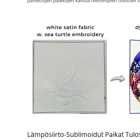
painettujen paikkojen kanssa hienompien tulosten s
Lämpösiirto-Sublimoidut Paikat Tulos