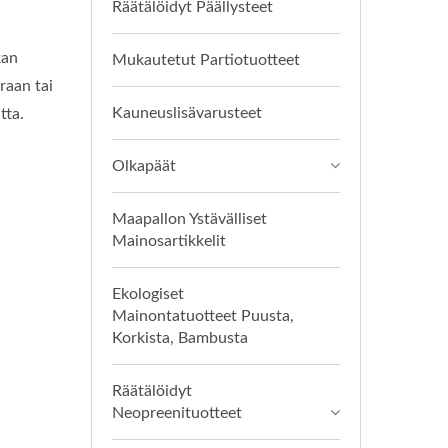
Räätälöidyt Päällysteet
kan
Mukautetut Partiotuotteet
raan tai
Kauneuslisävarusteet
tta.
Olkapäät
Maapallon Ystävälliset
Mainosartikkelit
Ekologiset
Mainontatuotteet Puusta,
Korkista, Bambusta
llistavat tämän merkittävän tekniikan loputtomia mahdollisuuksia
Räätälöidyt
Neopreenituotteet