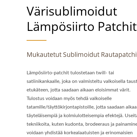
Värisublimoidut
Lämpösiirto Patchit
Mukautetut Sublimoidut Rautapatchi
Lämpösiirto-patchit tulostetaan twill- tai
satiinikankaalle, joka on valmisteltu valkoisella taust
etukäteen, jotta saadaan aikaan eloisimmat värit.
Tulostus voidaan myös tehdä valkoiselle
tatamille/täyttökirjontapistoille, jotta saadaan aika
täyteläisempiä ja kolmiulotteisempia efektejä. Useit
tekniikoita, kuten kudonta, brodeeraus ja painamin
voidaan yhdistää korkealaatuisten ja erinomaisien