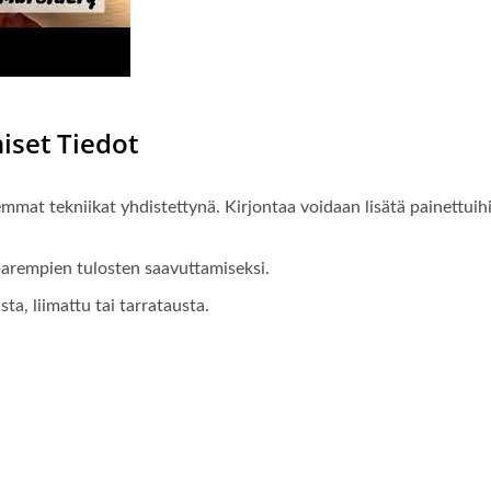
iset Tiedot
emmat tekniikat yhdistettynä. Kirjontaa voidaan lisätä painettuih
 parempien tulosten saavuttamiseksi.
ta, liimattu tai tarratausta.