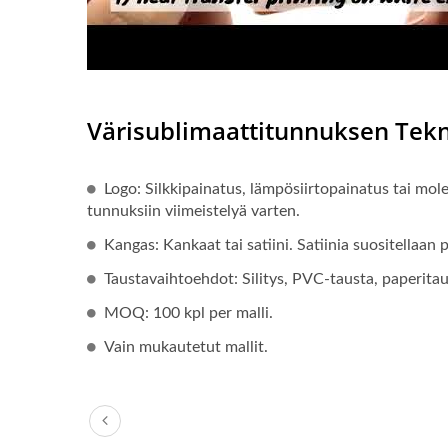
Värisublimaattitunnuksen Tekn
Logo: Silkkipainatus, lämpösiirtopainatus tai mol
tunnuksiin viimeistelyä varten.
Kangas: Kankaat tai satiini. Satiinia suositellaan
Taustavaihtoehdot: Silitys, PVC-tausta, paperitaus
MOQ: 100 kpl per malli.
Vain mukautetut mallit.