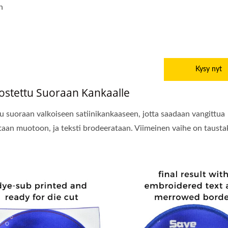
n
Kysy nyt
lostettu Suoraan Kankaalle
tu suoraan valkoiseen satiinikankaaseen, jotta saadaan vangittua
kataan muotoon, ja teksti brodeerataan. Viimeinen vaihe on taust