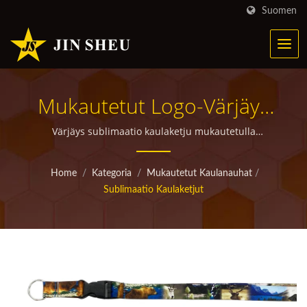
Suomen
Mukautetut Logo-Värjäys
Sublimoidut Kaulaketjut |
Värjäys sublimaatio kaulaketju mukautetulla
painatuksella | korkealaatuisia räätälöityjä
Personoituja
mainostuotteita lahjoituksiin
Home
/
Kategoria
/
Mukautetut Kaulanauhat
/
Metallituotteita
Sublimaatio Kaulaketjut
Markkinointikampanjoihin