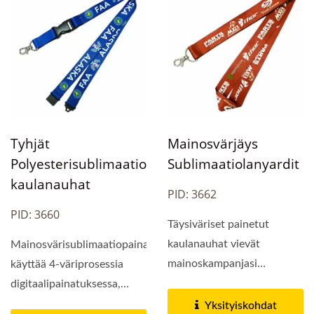
Tyhjät
Mainosvärjäys
Polyesterisublimaatio
Sublimaatiolanyardit
Kaulanauhat
PID: 3662
PID: 3660
Täysiväriset painetut
kaulanauhat vievät
Mainosvärisublimaatiopainaminen
mainoskampanjasi
käyttää 4-väriprosessia
korkeimmalle tasolle ilman
digitaalipainatuksessa,
budjetin...
jakamalla...
Yksityiskohdat