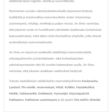
räätälöidä täysin logoilla, väreillä ja suunnitteluilla.
Kymmenien vuosien valmistuskokemuksella tarjoamme kestäviä,
tyylikkäitä ja toiminnallisia mainostuotteita, kuten rintaneuloja,
avaimenperiä, mitaleja, merkkejä ja paljon muuta. Jin Sheu varmistaa,
että jokainen tuote on huolellisesti valmistettu täyttämään korkeimmat
laatuvaatimukset, mikä tekee niistä ihanteellisia yrityksille, jotka etsivät
ensiluokkaista mainosmateriaalia.
Jin Sheu on tarjonnut asiakkaille räätälöityjä mainontatuotteita
yritystapahtumiin ja brändäykseen, sekä korkealaatuisten
valmistusprosessien että 40 vuoden kokemuksen avulla, Jin Sheu
varmistaa, että jokaisen asiakkaan vaatimukset täyttyvät.
Tutustu laadukkaisiin räätälöityihin mainoslahjoihimme
Kaulanauha
,
Laastarit
,
Pin-merkki
,
Avainrenkaat
,
Mitali
,
Kolikko
,
Haastekolikot
,
Merkki
,
Nahkamerkki
,
Embleemit
,
Vyönsoljet
,
Kirjontapatchit
,
Nahkatarra
,
Nahkainen avaimenperä
ja älä epäröi
Ota meihin yhteyttä
.