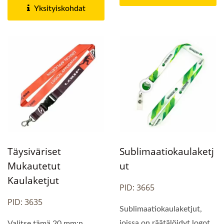
Yksityiskohdat
Täysiväriset
Sublimaatiokaulaketj
Mukautetut
Ut
Kaulaketjut
PID: 3665
PID: 3635
Sublimaatiokaulaketjut,
joissa on räätälöidyt logot,
Valitse tämä 20 mm:n