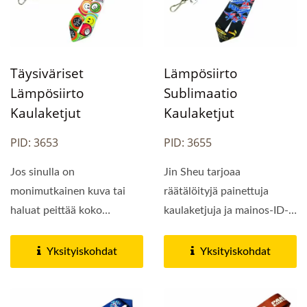
Täysiväriset
Lämpösiirto
Lämpösiirto
Sublimaatio
Kaulaketjut
Kaulaketjut
PID: 3653
PID: 3655
Jos sinulla on
Jin Sheu tarjoaa
monimutkainen kuva tai
räätälöityjä painettuja
haluat peittää koko
kaulaketjuja ja mainos-ID-
kaulanauhan
tunnuksia opiskelijoille,...
suunnittelullasi, niin...
Yksityiskohdat
Yksityiskohdat