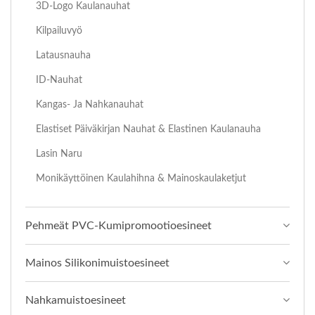
3D-Logo Kaulanauhat
Kilpailuvyö
Latausnauha
ID-Nauhat
Kangas- Ja Nahkanauhat
Elastiset Päiväkirjan Nauhat & Elastinen Kaulanauha
Lasin Naru
Monikäyttöinen Kaulahihna & Mainoskaulaketjut
Pehmeät PVC-Kumipromootioesineet
Mainos Silikonimuistoesineet
Nahkamuistoesineet