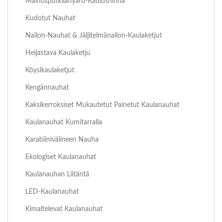
Mainosputkilanyard-Kaulushihna
Kudotut Nauhat
Nailon-Nauhat & Jäljitelmänailon-Kaulaketjut
Heijastava Kaulaketju
Köysikaulaketjut
Kengännauhat
Kaksikerroksiset Mukautetut Painetut Kaulanauhat
Kaulanauhat Kumitarralla
Karabiinivälineen Nauha
Ekologiset Kaulanauhat
Kaulanauhan Liitäntä
LED-Kaulanauhat
Kimaltelevat Kaulanauhat