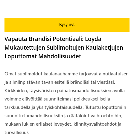
Kysy nyt
Vapauta Brändisi Potentiaali: Löydä
Mukautettujen Sublimoitujen Kaulaketjujen
Loputtomat Mahdollisuudet
Omat sublimoidut kaulanauhamme tarjoavat ainutlaatuisen
ja silmiinpistävän tavan esitellä brändiäsi tai viestiäsi.
Kirkkaiden, täysiväristen painatusmahdollisuuksien avulla
voimme elävöittää suunnitelmasi poikkeuksellisella
tarkkuudella ja yksityiskohtaisuudella. Tutustu loputtomiin
suunnittelumahdollisuuksiin ja räätälöintivaihtoehtoihin,
mukaan lukien erilaiset leveydet, kiinnitysvaihtoehdot ja
turvallisuus