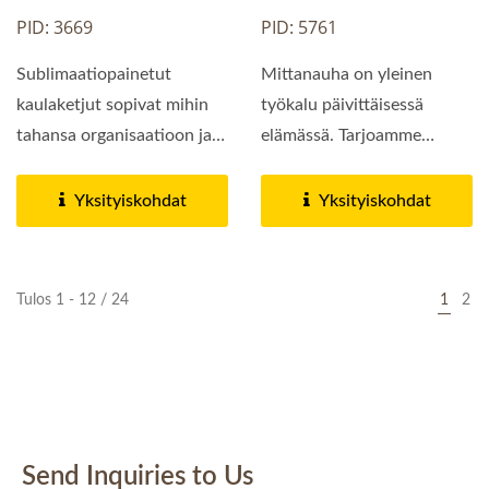
PID: 3669
PID: 5761
Sublimaatiopainetut
Mittanauha on yleinen
kaulaketjut sopivat mihin
työkalu päivittäisessä
tahansa organisaatioon ja
elämässä. Tarjoamme
tapahtumaan. Olemme...
sinulle käytännöllisen...
Yksityiskohdat
Yksityiskohdat
Tulos 1 - 12 / 24
1
2