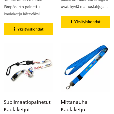
ovat hyviä mainoslahjoja
lämpösiirto painettu
yrityksille,...
kaulaketju käteväksi
lahjaksi messuilla,
Yksityiskohdat
konferensseissa...
Yksityiskohdat
Sublimaatiopainetut
Mittanauha
Kaulaketjut
Kaulaketju