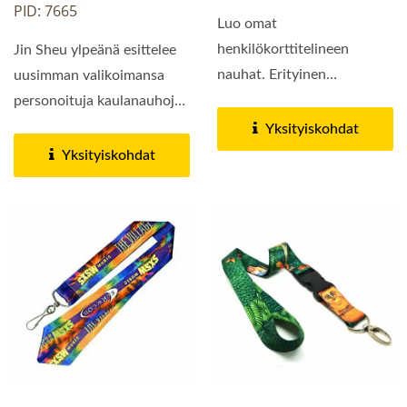
PID: 7665
Luo omat
henkilökorttitelineen
Jin Sheu ylpeänä esittelee
nauhat. Erityinen
uusimman valikoimansa
kaulanauha sisältää
personoituja kaulanauhoja,
räätälöidyt painetut...
joissa on kaksipuolinen...
Yksityiskohdat
Yksityiskohdat