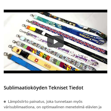
Omat sublimoidut kaulanauhamme t
Sublimaatioköyden Tekniset Tiedot
Lämpösiirto painatus, joka tunnetaan myös
värisublimaationa, on optimaalinen menetelmä elävien ja