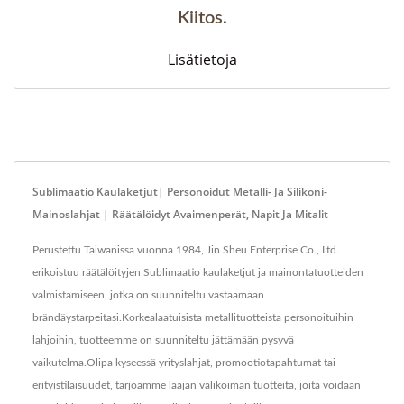
Kiitos.
Lisätietoja
Sublimaatio Kaulaketjut| Personoidut Metalli- Ja Silikoni-
Mainoslahjat | Räätälöidyt Avaimenperät, Napit Ja Mitalit
Perustettu Taiwanissa vuonna 1984, Jin Sheu Enterprise Co., Ltd.
erikoistuu räätälöityjen Sublimaatio kaulaketjut ja mainontatuotteiden
valmistamiseen, jotka on suunniteltu vastaamaan
brändäystarpeitasi.Korkealaatuisista metallituotteista personoituihin
lahjoihin, tuotteemme on suunniteltu jättämään pysyvä
vaikutelma.Olipa kyseessä yrityslahjat, promootiotapahtumat tai
erityistilaisuudet, tarjoamme laajan valikoiman tuotteita, joita voidaan