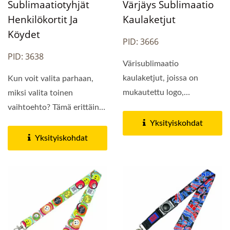
Sublimaatiotyhjät
Värjäys Sublimaatio
Henkilökortit Ja
Kaulaketjut
Köydet
PID: 3666
PID: 3638
Värisublimaatio
kaulaketjut, joissa on
Kun voit valita parhaan,
mukautettu logo,
miksi valita toinen
hyväksytään. Jin Sheu on
vaihtoehto? Tämä erittäin
johtava...
värikäs yksityiskohtainen...
Yksityiskohdat
Yksityiskohdat