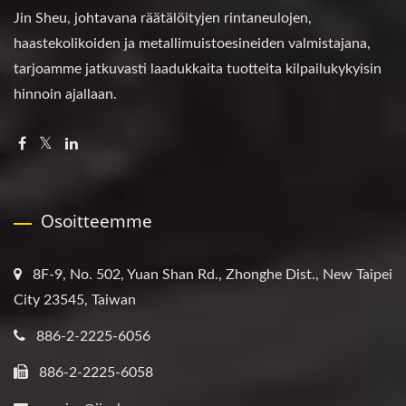
Jin Sheu, johtavana räätälöityjen rintaneulojen,
haastekolikoiden ja metallimuistoesineiden valmistajana,
tarjoamme jatkuvasti laadukkaita tuotteita kilpailukykyisin
hinnoin ajallaan.
Osoitteemme
8F-9, No. 502, Yuan Shan Rd., Zhonghe Dist., New Taipei
City 23545, Taiwan
886-2-2225-6056
886-2-2225-6058