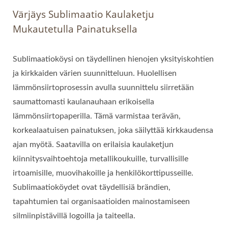
Värjäys Sublimaatio Kaulaketju
Mukautetulla Painatuksella
Sublimaatioköysi on täydellinen hienojen yksityiskohtien
ja kirkkaiden värien suunnitteluun. Huolellisen
lämmönsiirtoprosessin avulla suunnittelu siirretään
saumattomasti kaulanauhaan erikoisella
lämmönsiirtopaperilla. Tämä varmistaa terävän,
korkealaatuisen painatuksen, joka säilyttää kirkkaudensa
ajan myötä. Saatavilla on erilaisia kaulaketjun
kiinnitysvaihtoehtoja metallikoukuille, turvallisille
irtoamisille, muovihakoille ja henkilökorttipusseille.
Sublimaatioköydet ovat täydellisiä brändien,
tapahtumien tai organisaatioiden mainostamiseen
silmiinpistävillä logoilla ja taiteella.