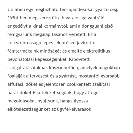
Jin Sheu egy megbízható fém ajándékokat gyártó cég.
1994-ben megszereztük a hivatalos galvanizáló
engedélyt a kínai kormánytól, ami a dongguani első
fémgyárunk megalapításához vezetett. Ez a
kulcsfontosságú lépés jelentősen javította
fémtermékeink minőségét és emelte elektrolitikus
bevonatolási képességeinket. Kibővített
szolgáltatásainknak köszönhetően, amelyek magukban
foglalják a tervezést és a gyártást, mostantól gyorsabb
átfutási időket és jelentősen csökkentett szállítási
határidőket Elkötelezettségünk, hogy átfogó
megoldásokat nyújtsunk, hangsúlyozza
elkötelezettségünket az ügyfél-elvárások