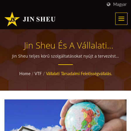
Magyar
Jin Sheu És A Vállalati
Társadalmi
Jin Sheu teljes körű szolgáltatásokat nyújt a tervezéstől
a gyártásig. | Jin Sheu testreszabott termékek vállalati
Felelősségvállalás. | Egyedi
ajándékokhoz
Home
/
VTF
/
Vállalati Társadalmi Felelősségvállalás.
Promóciós Termékek
Gyártója Több Mint 30
Éves Tapasztalattal