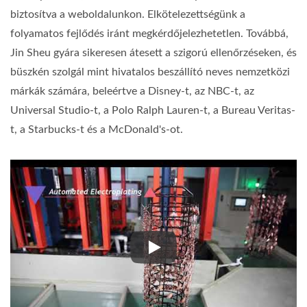
biztosítva a weboldalunkon. Elkötelezettségünk a
folyamatos fejlődés iránt megkérdőjelezhetetlen. Továbbá,
Jin Sheu gyára sikeresen átesett a szigorú ellenőrzéseken, és
büszkén szolgál mint hivatalos beszállító neves nemzetközi
márkák számára, beleértve a Disney-t, az NBC-t, az
Universal Studio-t, a Polo Ralph Lauren-t, a Bureau Veritas-
t, a Starbucks-t és a McDonald's-ot.
Jin Sheu garantálja a gondosan 