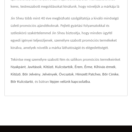
keres, testreszabott megoldásokat kínálunk, hogy növeljük a márkája lá
Jin Sheu több mint 40 éve megbízható szolgáltatója a kiváló minőségű
üzleti promóciós ajándékoknak. Fejlett gyártási folyamatokkal és
széleskörű szakértelemmel Jin Sheu biztosítja, hogy minden ügyfél
egyedi igényei teljesüljenek, személyre szabott promóciós termékeket
kínálva, amelyek növelik a márka láthatóságát és elégedettségét.
Tekintse meg személyre szabott fém és szilikon promóciós termékeinket
Nyakpánt
,
Javítások
,
Kitűző
,
Kulcstartók
,
Érem
,
Érme
,
Kihívás érmek
,
Kitűző
,
Bőr Jelvény
,
Jelvények
,
Övcsatok
,
Hímzett Patches
,
Bőr Címke
,
Bőr Kulcstartó
, és bátran
lépjen velünk kapcsolatba
.