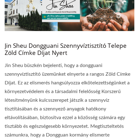
Jin Sheu Dongguani Szennyvíztisztító Telepe
Zöld Címke Díjat Nyert
Jin Sheu büszkén bejelenti, hogy a dongguani
szennyvíztisztító üzemünket elnyerte a rangos Zöld Címke
Díjat. Ez az elismerés hangsúlyozza elkötelezettségünket a
környezetvédelem és a társadalmi felelősség Korszerű
létesítményünk kulcsszerepet játszik a szennyvíz
tisztításában és a szennyező anyagok hatékony
eltávolításában, biztosítva ezzel a közösség számára egy
tisztább és egészségesebb környezetet. Megtiszteltetés
számunkra, hogy a Dongguan kormány elismerte