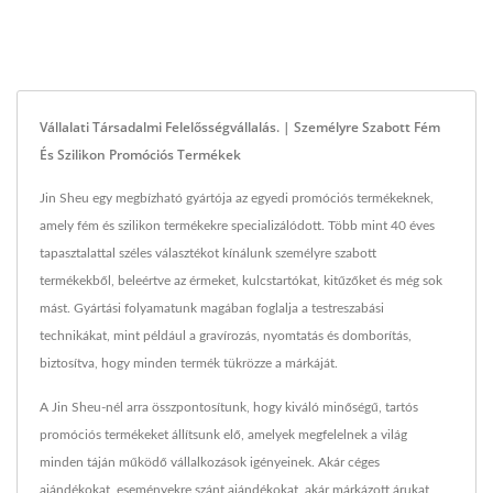
Vállalati Társadalmi Felelősségvállalás. | Személyre Szabott Fém
És Szilikon Promóciós Termékek
Jin Sheu egy megbízható gyártója az egyedi promóciós termékeknek,
amely fém és szilikon termékekre specializálódott. Több mint 40 éves
tapasztalattal széles választékot kínálunk személyre szabott
termékekből, beleértve az érmeket, kulcstartókat, kitűzőket és még sok
mást. Gyártási folyamatunk magában foglalja a testreszabási
technikákat, mint például a gravírozás, nyomtatás és domborítás,
biztosítva, hogy minden termék tükrözze a márkáját.
A Jin Sheu-nél arra összpontosítunk, hogy kiváló minőségű, tartós
promóciós termékeket állítsunk elő, amelyek megfelelnek a világ
minden táján működő vállalkozások igényeinek. Akár céges
ajándékokat, eseményekre szánt ajándékokat, akár márkázott árukat