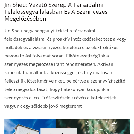
Jin Sheu: Vezető Szerep A Társadalmi
Felelősségvállalásban És A Szennyezés
Megelőzésében
Jin Sheu nagy hangsúlyt fektet a társadalmi
felelősségvállalásra, és proaktív intézkedéseket tesz a vegyi
hulladék és a vízszennyezés kezelésére az elektrolitikus
bevonatolási folyamat során. Elkötelezettségünk a
szennyezés megelőzése iránt rendíthetetlen. Aktívan
kapcsolatban állunk a közösséggel, és folyamatosan
fejlesztjük létesítményeinket, beleértve a szennyvíztisztító
telep megvalósítását, hogy hatékonyan küzdjünk a
szennyezés ellen. Erőfeszítéseink révén elkötelezettek
vagyunk egy zöldebb jövő megteremt