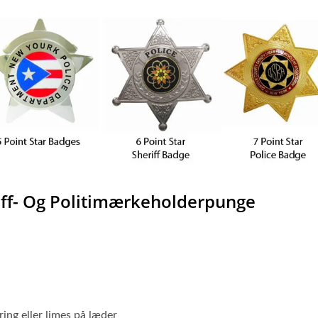
iff- Og Politimærkeholderpunge
ng eller limes på læder