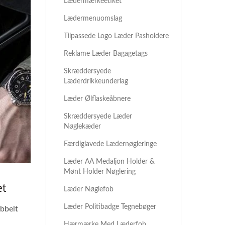
Lædermærkeetiket
Lædermenuomslag
Tilpassede Logo Læder Pasholdere
Reklame Læder Bagagetags
Skræddersyede
Læderdrikkeunderlag
Læder Ølflaskeåbnere
Skræddersyede Læder
Nøglekæder
Færdiglavede Lædernøgleringe
Læder AA Medaljon Holder &
Mønt Holder Nøglering
et
Læder Nøglefob
Læder Politibadge Tegnebøger
bbelt
Hærmærke Med Læderfob