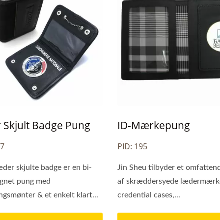
 Skjult Badge Pung
ID-Mærkepung
97
PID: 195
der skjulte badge er en bi-
Jin Sheu tilbyder et omfatten
ignet pung med
af skræddersyede lædermærk
ngsmønter & et enkelt klart...
credential cases,...