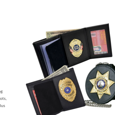
og
ots,
plus