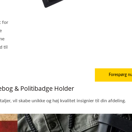
 for
e
ine
 til
Forespørg n
ebog & Politibadge Holder
jer, vil skabe unikke og høj kvalitet insignier til din afdeling.