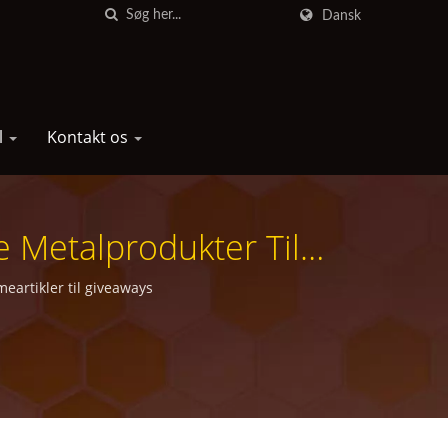
Dansk
l
Kontakt os
 Metalprodukter Til
eartikler til giveaways