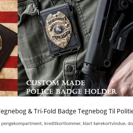
gnebog & Tri-Fold Badge Tegnebog Til Politi
ed pengekompartment, kreditkortlommer, klart kørekortvindue, do