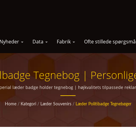
Nyheder
Data
Fabrik
Ofte stillede spørgsmå
badge Tegnebog | Personlige
Marketingkampagner
mperial læder badge holder tegnebog | højkvalitets tilpassede reklam
Home
/
Kategori
/
Læder Souvenirs
/
Læder Politibadge Tegnebøger