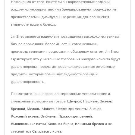
Независимо от того, ищете ли вы корпоративные подарки,
раздачу на мероприятиях или брендированную продукцию, мы
предоставляем индивидуальные решения для повышения
видимости вашего бренда.
Jin Sheu является надежным поставщиком высококачественных
бизнес-промоакций более 40 лет. С современными
производственными процессами и обширным опытом, Jin Sheu
гарантирует, что уникальные требования каждого клиента будут
удовлетворены, предлагая персонализированные рекламные
продукты, которые повышают видимость бренда и
удовлетворенность.
Посмотрите наши персонализированные металлические и
силиконовые рекламные товары
Шнурок
,
Нашивки
,
Значок
,
Брелоки
,
Медаль
,
Монета
,
Челлендж-монеты
,
Значок
,
Кожаный значок
,
Эмблемы
,
Пряжки для ремней
,
Вышивальные патчи
,
Кожаная бирка
,
Кожаный брелок
и не
стесняйтесь
Связаться с нами
.