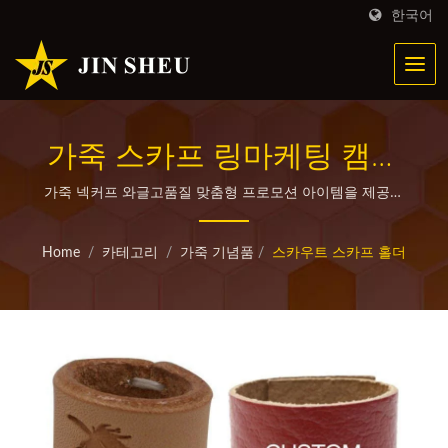
한국어
가죽 스카프 링마케팅 캠페
인을 위한 개인화된 금속 제
가죽 넥커프 와글고품질 맞춤형 프로모션 아이템을 제공합
니다.
품.
Home
/
카테고리
/
가죽 기념품
/
스카우트 스카프 홀더