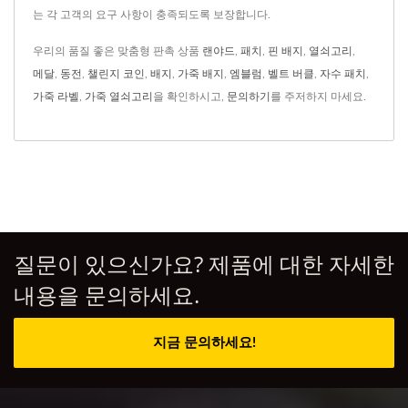
는 각 고객의 요구 사항이 충족되도록 보장합니다.
우리의 품질 좋은 맞춤형 판촉 상품
랜야드
,
패치
,
핀 배지
,
열쇠고리
,
메달
,
동전
,
챌린지 코인
,
배지
,
가죽 배지
,
엠블럼
,
벨트 버클
,
자수 패치
,
가죽 라벨
,
가죽 열쇠고리
을 확인하시고,
문의하기
를 주저하지 마세요.
질문이 있으신가요? 제품에 대한 자세한
내용을 문의하세요.
지금 문의하세요!